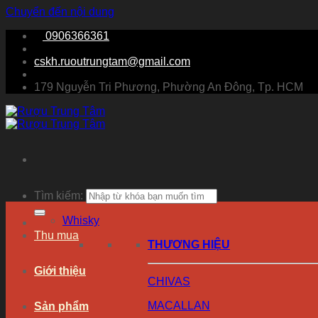
Chuyển đến nội dung
0906366361
cskh.ruoutrungtam@gmail.com
179 Nguyễn Tri Phương, Phường An Đông, Tp. HCM
Tìm kiếm:
Whisky
Thu mua
THƯƠNG HIỆU
Giới thiệu
CHIVAS
MACALLAN
Sản phẩm