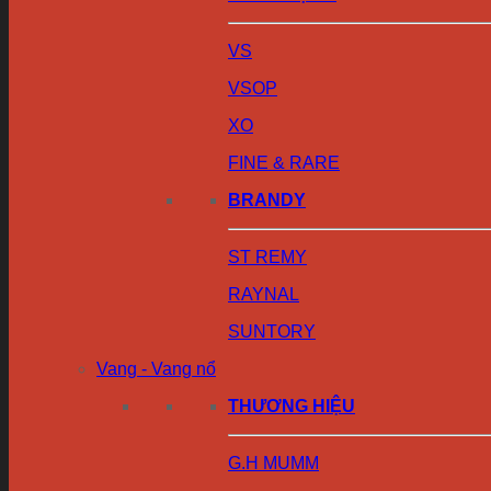
VS
VSOP
XO
FINE & RARE
BRANDY
ST REMY
RAYNAL
SUNTORY
Vang - Vang nổ
THƯƠNG HIỆU
G.H MUMM