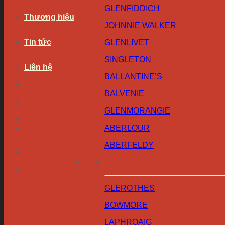
GLENFIDDICH
Thương hiệu
JOHNNIE WALKER
Tin tức
GLENLIVET
SINGLETON
Liên hệ
BALLANTINE’S
BALVENIE
GLENMORANGIE
ABERLOUR
ABERFELDY
GLEROTHES
BOWMORE
LAPHROAIG