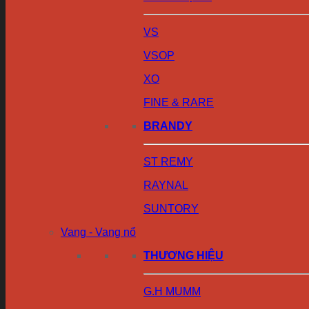
VS
VSOP
XO
FINE & RARE
BRANDY
ST REMY
RAYNAL
SUNTORY
Vang - Vang nổ
THƯƠNG HIỆU
G.H MUMM