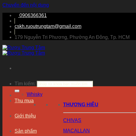
Chuyển đến nội dung
0906366361
cskh.ruoutrungtam@gmail.com
179 Nguyễn Tri Phương, Phường An Đông, Tp. HCM
Tìm kiếm:
Whisky
Thu mua
THƯƠNG HIỆU
Giới thiệu
CHIVAS
MACALLAN
Sản phẩm