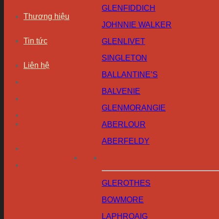
GLENFIDDICH
Thương hiệu
JOHNNIE WALKER
Tin tức
GLENLIVET
SINGLETON
Liên hệ
BALLANTINE’S
BALVENIE
GLENMORANGIE
ABERLOUR
ABERFELDY
GLEROTHES
BOWMORE
LAPHROAIG