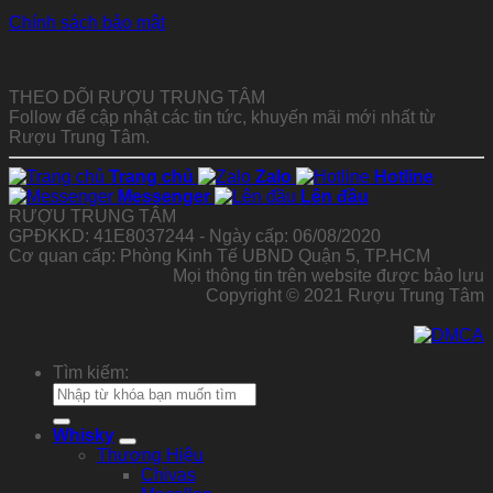
Chính sách bảo mật
THEO DÕI RƯỢU TRUNG TÂM
Follow để cập nhật các tin tức, khuyến mãi mới nhất từ
Rượu Trung Tâm.
Trang chủ
Zalo
Hotline
Messenger
Lên đầu
RƯỢU TRUNG TÂM
GPĐKKD: 41E8037244 - Ngày cấp: 06/08/2020
Cơ quan cấp: Phòng Kinh Tế UBND Quận 5, TP.HCM
Mọi thông tin trên website được bảo lưu
Copyright © 2021 Rượu Trung Tâm
Tìm kiếm:
Whisky
Thương Hiệu
Chivas