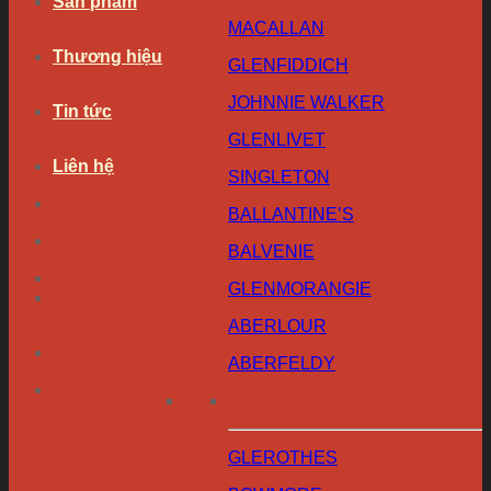
Sản phẩm
MACALLAN
Thương hiệu
GLENFIDDICH
JOHNNIE WALKER
Tin tức
GLENLIVET
Liên hệ
SINGLETON
BALLANTINE’S
BALVENIE
GLENMORANGIE
ABERLOUR
ABERFELDY
GLEROTHES