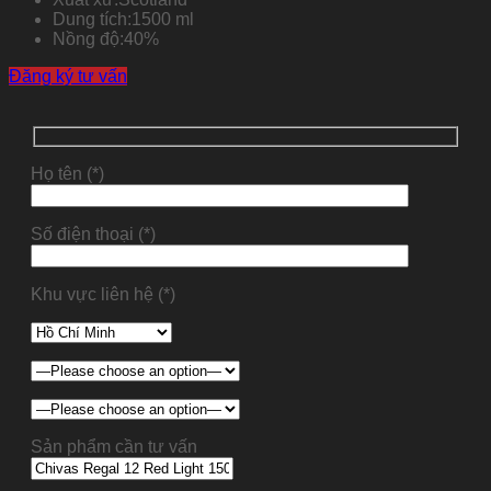
Dung tích:
1500 ml
Nồng độ:
40%
Đăng ký tư vấn
Họ tên (*)
Số điện thoại (*)
Khu vực liên hệ (*)
Sản phẩm cần tư vấn