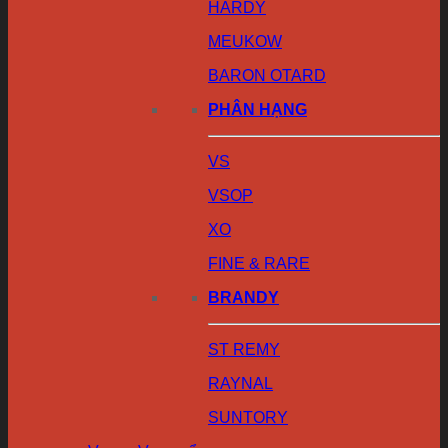
HARDY
MEUKOW
BARON OTARD
PHÂN HẠNG
VS
VSOP
XO
FINE & RARE
BRANDY
ST REMY
RAYNAL
SUNTORY