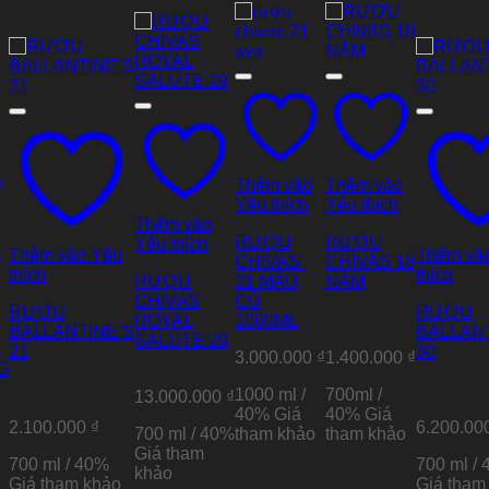
Thêm vào
Thêm vào
Yêu thích
Yêu thích
Thêm vào
RƯỢU
RƯỢU
Yêu thích
o
Thêm vào Yêu
Thêm và
CHIVAS
CHIVAS 18
thích
thích
RƯỢU
21 MẪU
NĂM
CHIVAS
CŨ
RƯỢU
RƯỢU
ROYAL
1000ML
BALLANTINE’S
BALLAN
SALUTE 29
21
30
3.000.000
₫
1.400.000
₫
G
1000 ml /
700ml /
13.000.000
₫
40%
Giá
40%
Giá
2.100.000
₫
6.200.00
700 ml / 40%
tham khảo
tham khảo
Giá tham
700 ml / 40%
700 ml /
khảo
Giá tham khảo
Giá tham