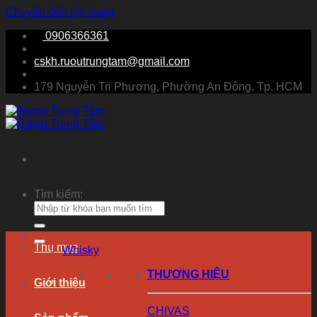
Chuyển đến nội dung
0906366361
cskh.ruoutrungtam@gmail.com
179 Nguyễn Tri Phương, Phường An Đông, Tp. HCM
Tìm kiếm:
Thu mua
Whisky
THƯƠNG HIỆU
Giới thiệu
CHIVAS