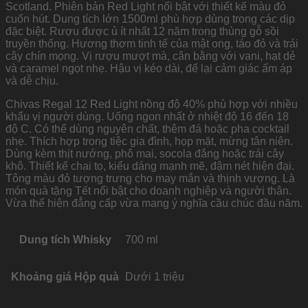
Scotland. Phiên bản Red Light nổi bật với thiết kế màu đỏ
cuốn hút. Dung tích lớn 1500ml phù hợp dùng trong các dịp
đặc biệt. Rượu được ủ ít nhất 12 năm trong thùng gỗ sồi
truyền thống. Hương thơm tinh tế của mật ong, táo đỏ và trái
cây chín mọng. Vị rượu mượt mà, cân bằng với vani, hạt dẻ
và caramel ngọt nhẹ. Hậu vị kéo dài, để lại cảm giác ấm áp
và dễ chịu.
Chivas Regal 12 Red Light nồng độ 40% phù hợp với nhiều
khẩu vị người dùng. Uống ngon nhất ở nhiệt độ 16 đến 18
độ C. Có thể dùng nguyên chất, thêm đá hoặc pha cocktail
nhẹ. Thích hợp trong tiệc gia đình, họp mặt, mừng tân niên.
Dùng kèm thịt nướng, phô mai, socola đắng hoặc trái cây
khô. Thiết kế chai to, kiểu dáng mạnh mẽ, đậm nét hiện đại.
Tông màu đỏ tượng trưng cho may mắn và thịnh vượng. Là
món quà tặng Tết nổi bật cho doanh nghiệp và người thân.
Vừa thể hiện đẳng cấp vừa mang ý nghĩa cầu chúc đầu năm.
Dung tích Whisky
700 ml
Khoảng giá Hộp quà
Dưới 1 triệu