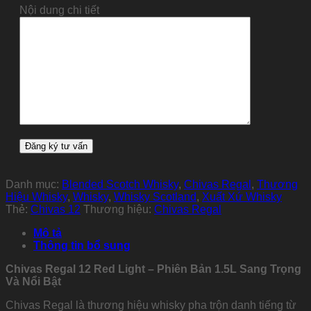
Nội dung chi tiết
Danh mục:
Blended Scotch Whisky
,
Chivas Regal
,
Thương
Hiệu Whisky
,
Whisky
,
Whisky Scotland
,
Xuất Xứ Whisky
Thẻ:
Chivas 12
Thương hiệu:
Chivas Regal
Mô tả
Thông tin bổ sung
Chivas Regal 12 Red Light – Phiên Bản 1.5L Sang Trọng
Và Nổi Bật
Chivas Regal là thương hiệu whisky pha trộn danh tiếng từ