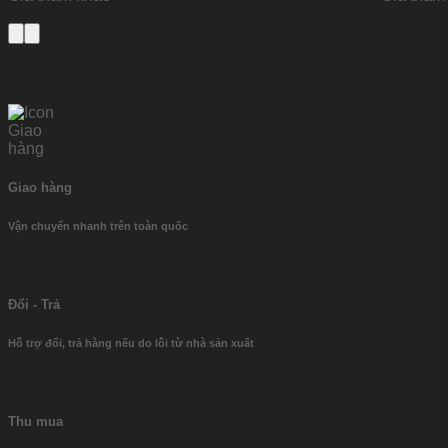
Giao hàng
Vận chuyển nhanh trên toàn quốc
Đổi - Trả
Hỗ trợ đổi, trả hàng nếu do lỗi từ nhà sản xuất
Thu mua