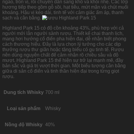
ngào, tròn vị, rồi chuyển dần sang khô và khói nhẹ. Các lớp
hương tiếp theo gồm gỗ sồi, hạt tiêu, mứt mận và chút muối
khoáng. Hậu vị kéo dài, tinh tế với cảm giác ấm áp, thanh
sạch và cân bằng.
Highland Park 15 có độ cồn khoảng 43%, phù hợp với cả
người mới lẫn người sành rượu. Thiết kế chai thanh lịch,
mang hơi hướng cổ điển pha hiện đại, dễ nhận biết phong
cách thương hiệu. Đây là lựa chọn lý tưởng cho các dịp
thưởng rượu thư giãn hoặc tặng biếu có gu tinh tế. Rượu
nên dùng nguyên chất để cảm nhận rõ chiều sâu và độ
mượt. Highland Park 15 thể hiện sự trở lại mạnh mẽ, đầy
bản sắc và giá trị vượt thời gian. Một biểu tượng cân bằng
giữa di sản cổ điển và tinh thần hiện đại trong từng giọt
rượu.
Dung tích Whisky
700 ml
Loại sản phẩm
Whisky
Nồng độ Whisky
40%