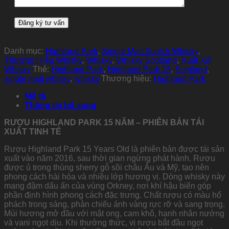
Danh mục:
Highland Park
,
Single Malt Scotch Whisky
,
Thương Hiệu Whisky
,
Whisky
,
Whisky Scotland
,
Xuất Xứ
Whisky
Thẻ:
Highland Park
,
Highland Park 15
,
Scotland
,
single malt whisky
,
whisky
Thương hiệu:
Highland Park
Mô tả
Thông tin bổ sung
RƯỢU HIGHLAND PARK 15 NĂM – PHIÊN BẢN TÁI
XUẤT TINH TẾ
Rượu Highland Park 15 Years Old là phiên bản được tái sản
xuất vào năm 2016, sau thời gian ngừng phát hành. Rượu
được ủ trong thùng sherry gỗ sồi châu Âu và Mỹ, tạo nên
phong cách hài hòa và nhiều lớp hương vị. Dòng whisky này
mang đậm dấu ấn của vùng Orkney, nơi khí hậu biển góp
phần định hình phong cách đặc trưng. Chất rượu có màu hổ
phách trong sáng, phản chiếu ánh vàng rực rỡ và sang trọng.
Mùi hương mở đầu với mật ong, cam khô, hạnh nhân nướng
và vani ngọt dịu. Khi thưởng thức, vị rượu bắt đầu ngọt