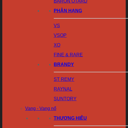
BARON OTARD
PHÂN HẠNG
VS
VSOP
XO
FINE & RARE
BRANDY
ST REMY
RAYNAL
SUNTORY
Vang - Vang nổ
THƯƠNG HIỆU