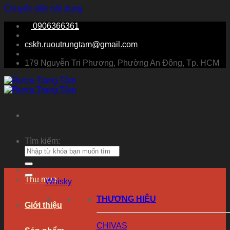
Chuyển đến nội dung
0906366361
cskh.ruoutrungtam@gmail.com
179 Nguyễn Tri Phương, Phường An Đông, Tp. HCM
Tìm kiếm:
Thu mua
Whisky
THƯƠNG HIỆU
Giới thiệu
CHIVAS