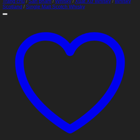
Trang chủ
/
Sản phẩm
/
Whisky
/
Xuất Xứ Whisky
/
Whisky
Scotland
/
Single Malt Scotch Whisky