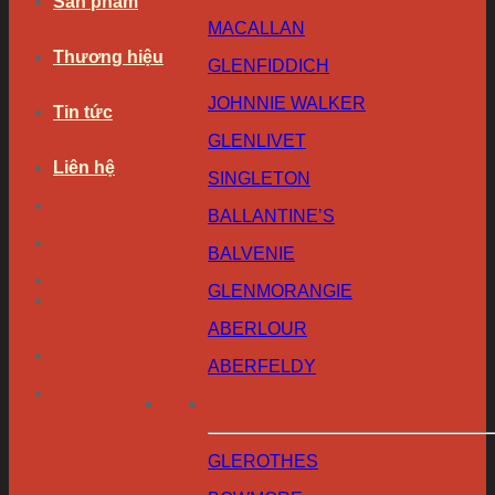
Sản phẩm
MACALLAN
Thương hiệu
GLENFIDDICH
JOHNNIE WALKER
Tin tức
GLENLIVET
Liên hệ
SINGLETON
BALLANTINE’S
BALVENIE
GLENMORANGIE
ABERLOUR
ABERFELDY
GLEROTHES