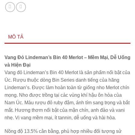
MÔ TẢ
Vang Đỏ Lindeman’s Bin 40 Merlot – Mềm Mại, Dễ Uống
và Hiện Đại
Vang đỏ Lindeman’s Bin 40 Merlot là sản phẩm nổi bật của
Úc. Rượu thuộc dòng Bin Series danh tiếng của hãng
Lindeman’s. Được làm hoàn toàn từ giống nho Merlot chín
mọng. Nho được trồng tại các vùng khí hậu ôn hòa của
Nam Úc. Màu rượu đỏ ruby đậm, ánh tím sang trọng và bắt
mắt. Hương thơm nổi bật của mận chín, anh đào và vani
nhẹ. Vị vang mềm mại, ít tannin, dễ uống và hài hòa.
Nồng độ 13.5% cân bằng, phù hợp nhiều đối tượng sử