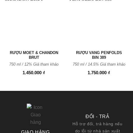
Thêm
Thêm
vào
vào
Yêu
Yêu
thích
thích
RƯỢU MOET & CHANDON
RƯỢU VANG PENFOLDS
BRUT
BIN 389
750 ml / 12%
Giá tham khảo
750 ml / 14.5% Giá tham khảo
1.450.000
₫
1.750.000
₫
ĐỔI - TRẢ
Hỗ trợ đổi, trả hàng nếu
do lỗi từ nhà sản xuất
GIAO HÀNG