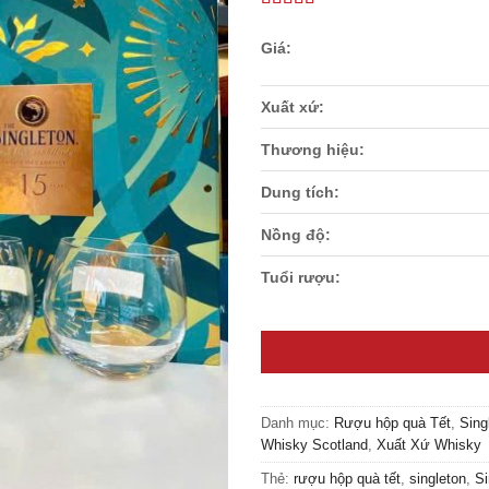
thích
Xuất xứ:
Thương hiệu:
Dung tích:
Nồng độ:
Tuổi rượu:
Danh mục:
Rượu hộp quà Tết
,
Sing
Whisky Scotland
,
Xuất Xứ Whisky
Thẻ:
rượu hộp quà tết
,
singleton
,
Si