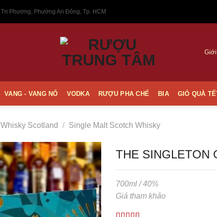
 Tri Phương, Phường An Đông, Tp. HCM
Giới
VANG - VANG NỔ
VODKA
RƯỢU PHA CHẾ
BIA
GIỎ QUÀ TẾ
Whisky Scotland
/
Single Malt Scotch Whisky
THE SINGLETON 
700ml / 40%
Thêm
Giá tham khảo
vào
Yêu