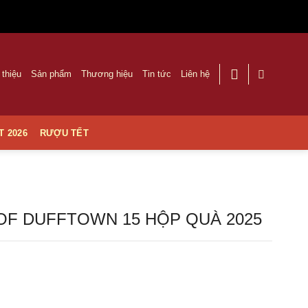
 thiệu
Sản phẩm
Thương hiệu
Tin tức
Liên hệ
T 2026
RƯỢU TẾT
OF DUFFTOWN 15 HỘP QUÀ 2025