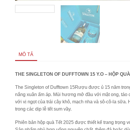
MÔ TẢ
THE SINGLETON OF DUFFTOWN 15 Y.O – HỘP QUÀ
The Singleton of Dufftown 15Rượu được ủ 15 năm tron
nắng xuân ấm áp. Mùi hương mở đầu với mật ong, táo ch
với vị ngọt của trái cây khô, mạch nha và sô-cô-la sữa
trong các dịp lễ tết sum vầy.
Phiên bản hộp quà Tết 2025 được thiết kế trang trọng vớ
Sản phẩm phù hợp uống nguyên chất, thêm đá hoặc dùng k