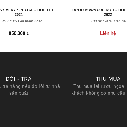
Y VERY SPECIAL – HỘP TẾT
RƯỢU BOWMORE NO.1 – HỘP
2021
2022
0 ml / 40% Giá tham khảo
700 ml / 40% Liên hệ
850.000
₫
Liên hệ
ĐỔI - TRẢ
THU MUA
, trả hàng nếu do lỗi từ nhà
Thu mua lại rượu ngoại 
sản xuất
khách không có nhu cầu