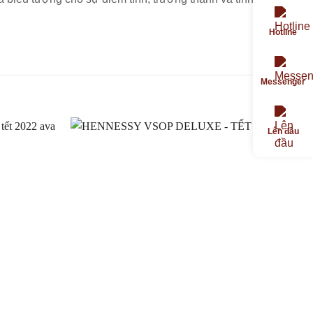
Hotline
Messenger
Lên đầu
Thêm
Thêm
vào
vào
Yêu
Yêu
thích
thích