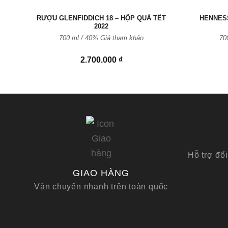
RƯỢU GLENFIDDICH 18 – HỘP QUÀ TẾT
HENNESS
2022
700 ml / 40% Giá tham khảo
70
2.700.000
₫
Hỗ trợ đổi
GIAO HÀNG
Vận chuyển nhanh trên toàn quốc