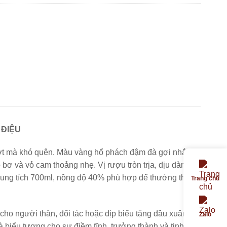
 ĐIỆU
ượt mà khó quên. Màu vàng hổ phách đậm đà gợi nhắc
bơ và vỏ cam thoảng nhẹ. Vị rượu tròn trịa, dịu dàng
. Dung tích 700ml, nồng độ 40% phù hợp để thưởng thức
Trang chủ
 cho người thân, đối tác hoặc dịp biếu tặng đầu xuân.
Zalo
biểu tượng cho sự điềm tĩnh, trưởng thành và tinh tế