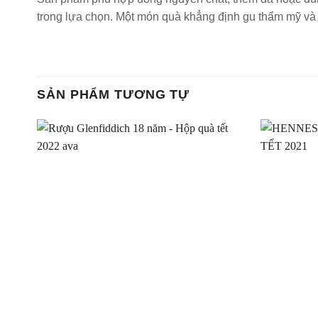
trong lựa chọn. Một món quà khẳng định gu thẩm mỹ và 
SẢN PHẨM TƯƠNG TỰ
Thêm
vào
Yêu
thích