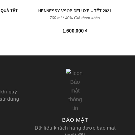
 QUÀ TẾT
HENNESSY VSOP DELUXE – TẾT 2021
JO
700 ml / 40% Giá tham khảo
1.600.000
₫
khi quý
 sử dụng
BẢO MẬT
Dữ liệu khách hàng được bảo mật