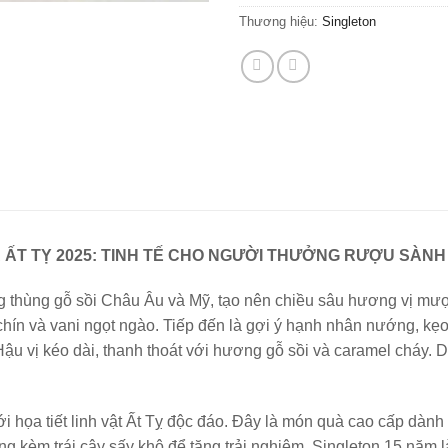
Thương hiệu:
Singleton
 ẤT TỴ 2025: TINH TẾ CHO NGƯỜI THƯỞNG RƯỢU SÀNH
g thùng gỗ sồi Châu Âu và Mỹ, tạo nên chiều sâu hương vị m
ín và vani ngọt ngào. Tiếp đến là gợi ý hạnh nhân nướng, kẹo 
. Hậu vị kéo dài, thanh thoát với hương gỗ sồi và caramel cháy
i họa tiết linh vật Ất Tỵ độc đáo. Đây là món quà cao cấp dành
èm trái cây sấy khô để tăng trải nghiệm. Singleton 15 năm là 