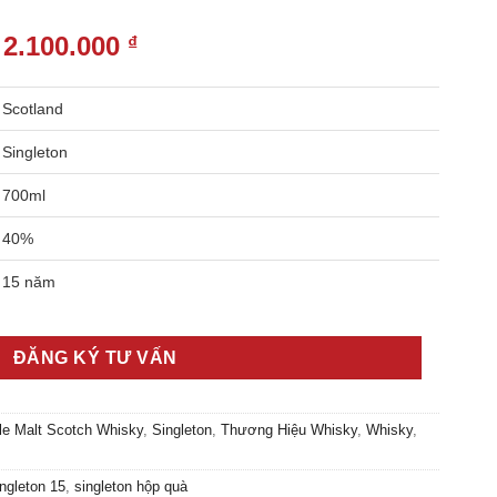
2.100.000
₫
Scotland
Singleton
700ml
40%
15 năm
ĐĂNG KÝ TƯ VẤN
le Malt Scotch Whisky
,
Singleton
,
Thương Hiệu Whisky
,
Whisky
,
ngleton 15
,
singleton hộp quà