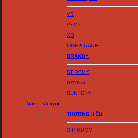
VS
VSOP
XO
FINE & RARE
BRANDY
ST REMY
RAYNAL
SUNTORY
Vang - Vang nổ
THƯƠNG HIỆU
G.H MUMM