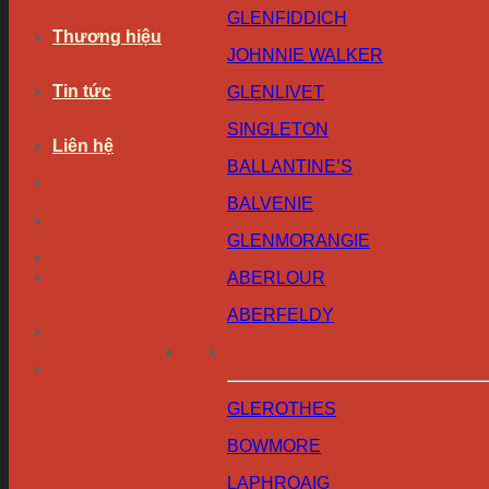
GLENFIDDICH
Thương hiệu
JOHNNIE WALKER
Tin tức
GLENLIVET
SINGLETON
Liên hệ
BALLANTINE’S
BALVENIE
GLENMORANGIE
ABERLOUR
ABERFELDY
GLEROTHES
BOWMORE
LAPHROAIG