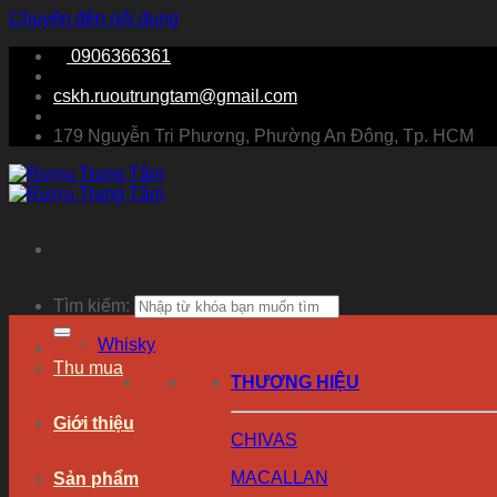
Chuyển đến nội dung
0906366361
cskh.ruoutrungtam@gmail.com
179 Nguyễn Tri Phương, Phường An Đông, Tp. HCM
Tìm kiếm:
Whisky
Thu mua
THƯƠNG HIỆU
Giới thiệu
CHIVAS
MACALLAN
Sản phẩm