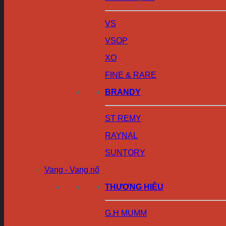
VS
VSOP
XO
FINE & RARE
BRANDY
ST REMY
RAYNAL
SUNTORY
Vang - Vang nổ
THƯƠNG HIỆU
G.H MUMM