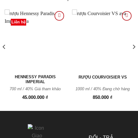
Liên hệ
Thêm
Thêm
vào
vào
Yêu
Yêu
thích
thích
HENNESSY PARADIS
RƯỢU COURVOISIER VS
IMPERIAL
700 ml / 40% Giá tham khảo
1000 ml / 40% Đang chờ hàng
45.000.000
₫
850.000
₫
ĐỔI - TRẢ