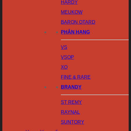
HARDY
MEUKOW
BARON OTARD
PHÂN HẠNG
VS
VSOP
XO
FINE & RARE
BRANDY
ST REMY
RAYNAL
SUNTORY