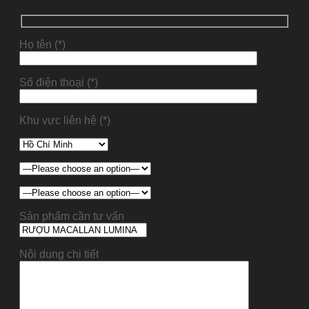
Họ tên (*)
Số điện thoại (*)
Khu vực liên hệ (*)
Sản phẩm cần tư vấn
Nội dung chi tiết