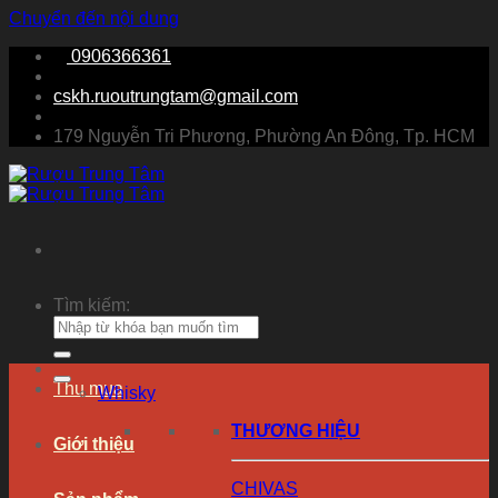
Chuyển đến nội dung
0906366361
cskh.ruoutrungtam@gmail.com
179 Nguyễn Tri Phương, Phường An Đông, Tp. HCM
Tìm kiếm:
Thu mua
Whisky
THƯƠNG HIỆU
Giới thiệu
CHIVAS