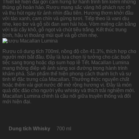
Thiết kế hiện đại gợi cảm hứng từ hành trình tìm kiếm những
thùng gỗ hoàn hảo. Rượu mang sắc vàng hổ phách rực rỡ
và thu hút ngay từ ánh nhìn đầu tiên. Hương thơm khởi đầu
với táo xanh, cam chín và gừng tươi. Tiếp theo là vani dịu
nhẹ, kẹo bơ và gỗ sồi đan xen hài hòa. Vòm miệng cân bằng
với trái cây khô, gỗ ngọt và chút tiêu trắng. Kết thúc trung
bình, hậu vị thoảng mùi quế và gỗ chín nhẹ.
Rượu có dung tích 700ml, nồng độ cồn 41.3%, thích hợp cho
người mới bắt đầu. Đây là lựa chọn lý tưởng cho các buổi
tiệc sang trọng hoặc dịp sum họp lễ Tết. Macallan Lumina
mang thông điệp về ánh sáng soi đường trong hành trình
khám phá. Sản phẩm thể hiện phong cách thanh lịch và sự
tinh tế đặc trưng của Macallan. Thưởng thức nguyên chất
hoặc thêm vài giọt nước để mở rộng hương vị. Đây là món
quà độc đáo cho người yêu whisky và thích trải nghiệm mới.
Macallan Lumina chính là cầu nối giữa truyền thống và đổi
mới hiện đại.
Dung tích Whisky
700 ml