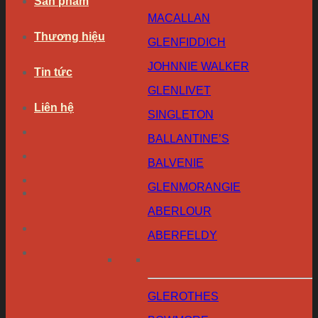
Sản phẩm
MACALLAN
Thương hiệu
GLENFIDDICH
JOHNNIE WALKER
Tin tức
GLENLIVET
Liên hệ
SINGLETON
BALLANTINE’S
BALVENIE
GLENMORANGIE
ABERLOUR
ABERFELDY
GLEROTHES