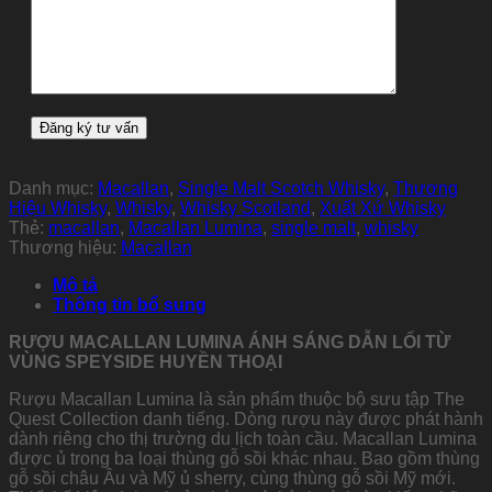
Danh mục:
Macallan
,
Single Malt Scotch Whisky
,
Thương
Hiệu Whisky
,
Whisky
,
Whisky Scotland
,
Xuất Xứ Whisky
Thẻ:
macallan
,
Macallan Lumina
,
single malt
,
whisky
Thương hiệu:
Macallan
Mô tả
Thông tin bổ sung
RƯỢU MACALLAN LUMINA ÁNH SÁNG DẪN LỐI TỪ
VÙNG SPEYSIDE HUYỀN THOẠI
Rượu Macallan Lumina là sản phẩm thuộc bộ sưu tập The
Quest Collection danh tiếng. Dòng rượu này được phát hành
dành riêng cho thị trường du lịch toàn cầu. Macallan Lumina
được ủ trong ba loại thùng gỗ sồi khác nhau. Bao gồm thùng
gỗ sồi châu Âu và Mỹ ủ sherry, cùng thùng gỗ sồi Mỹ mới.