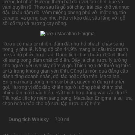
lượng tốt nhất. Hương thơm bắt đầu với táo chín, quế và
vani quyến rũ. Theo sau là gỗ sồi cháy, trái cây khô và nhục
đậu khấu đậm đà. Vòm miệng phong phú với mật ong, táo
caramel và gừng cay nhẹ. Hậu vị kéo dài, sâu lắng với gỗ
sồi cổ thụ và hương cay nồng.
Rượu có màu tự nhiên, đậm đà như hổ phách cháy sáng
trong ly pha lê. Nồng độ cồn 44.9% mang lại cấu trúc mạnh
mẽ và độ phức hợp cao. Dung tích chai chuẩn 700ml, thiết
kế sang trọng đậm chất cổ điển. Đây là chai rượu lý tưởng
cho người yêu whisky đậm vị gỗ. Thích hợp để thưởng thức
từ từ trong không gian yên tĩnh. Cũng là món quà đẳng cấp
dành tặng doanh nhân, đối tác hoặc cấp trên. Macallan
Enigma mang trong mình sự bí ẩn, quyến rũ đúng như tên
gọi. Hương vị độc đáo khiến người uống phải khám phá
nhiều lần mới thấu hiểu. Rất thích hợp dùng vào các dịp lễ
Tết hoặc tiệc kỷ niệm sang trọng. Macallan Enigma là sự lựa
chọn hoàn hảo cho bộ sưu tập rượu quý hiếm.
Dung tích Whisky
700 ml