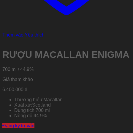
Thêm vào Yêu thích
RƯỢU MACALLAN ENIGMA
700 ml / 44.9%
Giá tham khảo
6.400.000
₫
Thương hiệu:
Macallan
Xuất xứ:
Scotland
Dung tích:
700 ml
Nồng độ:
44.9%
Đăng ký tư vấn