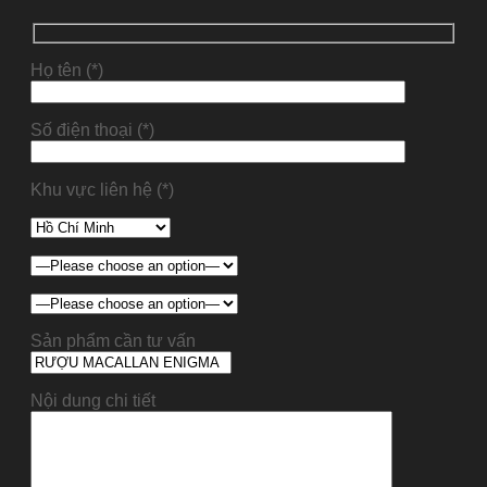
Họ tên (*)
Số điện thoại (*)
Khu vực liên hệ (*)
Sản phẩm cần tư vấn
Nội dung chi tiết