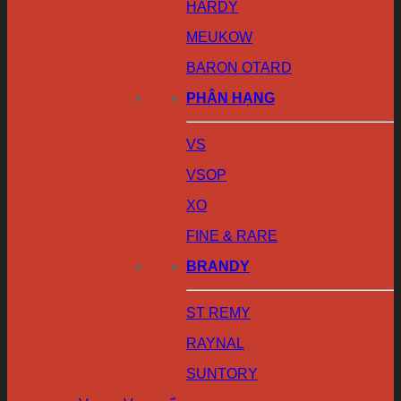
HARDY
MEUKOW
BARON OTARD
PHÂN HẠNG
VS
VSOP
XO
FINE & RARE
BRANDY
ST REMY
RAYNAL
SUNTORY