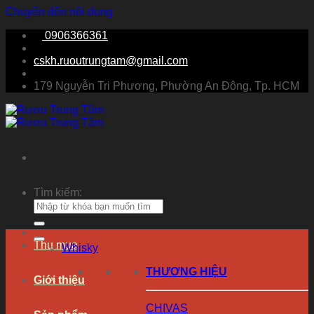
Chuyển đến nội dung
0906366361
cskh.ruoutrungtam@gmail.com
179 Nguyễn Tri Phương, Phường An Đông, Tp. HCM
Tìm kiếm:
Thu mua
Whisky
THƯƠNG HIỆU
Giới thiệu
CHIVAS