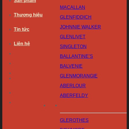
Sản phẩm
MACALLAN
Thương hiệu
GLENFIDDICH
JOHNNIE WALKER
Tin tức
GLENLIVET
Liên hệ
SINGLETON
BALLANTINE’S
BALVENIE
GLENMORANGIE
ABERLOUR
ABERFELDY
GLEROTHES