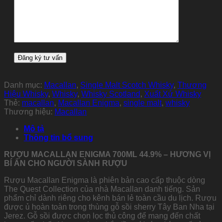
Danh mục:
Macallan
,
Single Malt Scotch Whisky
,
Thương
Hiệu Whisky
,
Whisky
,
Whisky Scotland
,
Xuất Xứ Whisky
Thẻ:
macallan
,
Macallan Enigma
,
single malt
,
whisky
Thương hiệu:
Macallan
Mô tả
Thông tin bổ sung
RƯỢU MACALLAN ENIGMA 700ML 44.9% – HƯƠNG VỊ
BÍ ẨN CHO NGƯỜI SÀNH RƯỢU
Rượu Macallan Enigma là phiên bản cao cấp thuộc dòng
The Quest Collection của nhà Macallan danh tiếng. Sản
phẩm chỉ dành riêng cho kênh bán lẻ toàn cầu du lịch. Rượu
được ủ hoàn toàn trong thùng gỗ sồi sherry Tây Ban Nha tại
Jerez. Gỗ sồi được chọn lọc thủ công để mang đến chất