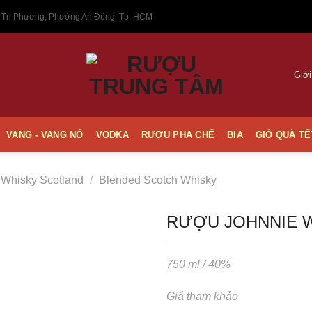
 Tri Phương, Phường An Đông, Tp. HCM
Giới
VANG - VANG NỔ
VODKA
RƯỢU PHA CHẾ
BIA
GIỎ QUÀ TẾ
Whisky Scotland
/
Blended Scotch Whisky
RƯỢU JOHNNIE 
750 ml / 40%
Thêm
vào
Giá tham khảo
Yêu