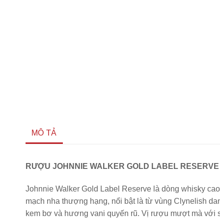
MÔ TẢ
RƯỢU JOHNNIE WALKER GOLD LABEL RESERVE 
Johnnie Walker Gold Label Reserve là dòng whisky cao
mạch nha thượng hạng, nổi bật là từ vùng Clynelish da
kem bơ và hương vani quyến rũ. Vị rượu mượt mà với soc