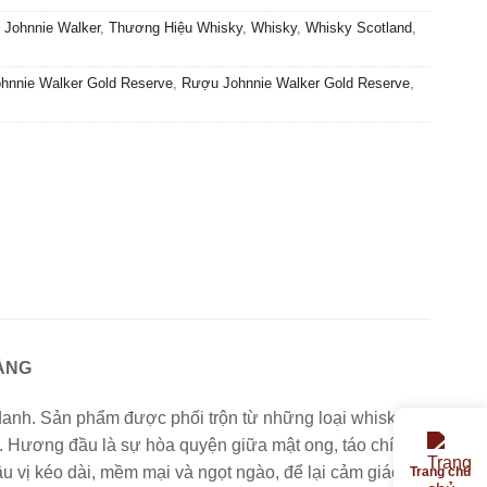
,
Johnnie Walker
,
Thương Hiệu Whisky
,
Whisky
,
Whisky Scotland
,
hnnie Walker Gold Reserve
,
Rượu Johnnie Walker Gold Reserve
,
ÀNG
danh. Sản phẩm được phối trộn từ những loại whisky
. Hương đầu là sự hòa quyện giữa mật ong, táo chín,
ậu vị kéo dài, mềm mại và ngọt ngào, để lại cảm giác ấm
Trang chủ