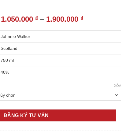
Khoảng
1.050.000
–
1.900.000
₫
₫
giá:
từ
Johnnie Walker
1.050.000 ₫
đến
Scotland
1.900.000 ₫
750 ml
40%
XÓA
ĐĂNG KÝ TƯ VẤN