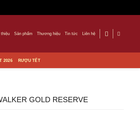
 thiệu
Sản phẩm
Thương hiệu
Tin tức
Liên hệ
T 2026
RƯỢU TẾT
WALKER GOLD RESERVE