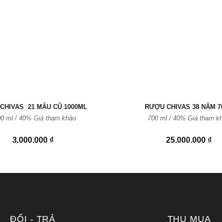
vào
Yêu
thích
CHIVAS 21 MẪU CŨ 1000ML
RƯỢU CHIVAS 38 NĂM 7
0 ml / 40%
Giá tham khảo
700 ml / 40%
Giá tham k
3.000.000
₫
25.000.000
₫
ĐỔI - TRẢ
THU MUA