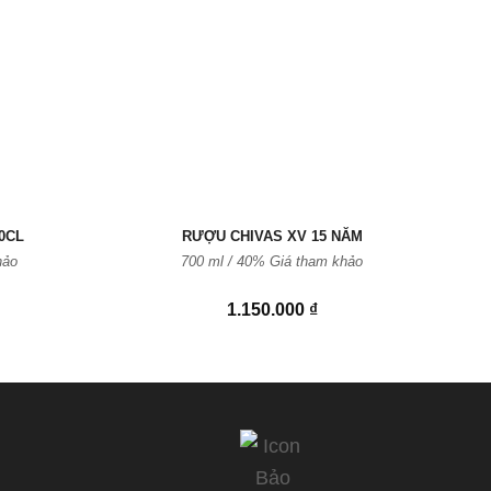
vào
vào
Yêu
Yêu
thích
thích
0CL
RƯỢU CHIVAS XV 15 NĂM
hảo
700 ml / 40%
Giá tham khảo
1.150.000
₫