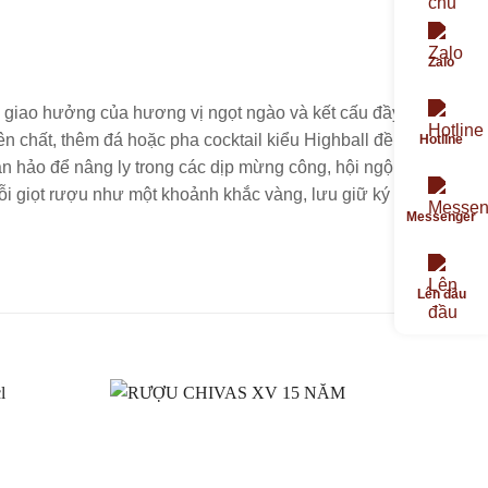
Zalo
ản giao hưởng của hương vị ngọt ngào và kết cấu đầy
n chất, thêm đá hoặc pha cocktail kiểu Highball đều lý
Hotline
àn hảo để nâng ly trong các dịp mừng công, hội ngộ hay
ỗi giọt rượu như một khoảnh khắc vàng, lưu giữ ký ức
Messenger
Lên đầu
L
Thêm
Thêm