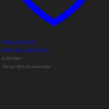
Thêm vào Yêu thích
RƯỢU BALLANTINE’S 30
6.200.000
₫
700 ml / 40% Giá tham khảo