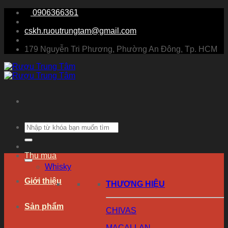
Chuyển
0906366361
đến
nội
cskh.ruoutrungtam@gmail.com
dung
179 Nguyễn Tri Phương, Phường An Đông, Tp. HCM
Tìm
kiếm:
Thu mua
Whisky
Giới thiệu
THƯƠNG HIỆU
Sản phẩm
CHIVAS
MACALLAN