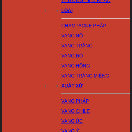
THƯƠNG HIỆU KHÁC
LOẠI
CHAMPAGNE PHÁP
VANG NỔ
VANG TRẮNG
VANG ĐỎ
VANG HỒNG
VANG TRÁNG MIỆNG
XUẤT XỨ
VANG PHÁP
VANG CHILE
VANG ÚC
VANG Ý