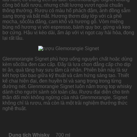
công bố tuổi rượu, nhưng chất lượng vượt ngoài chuẩn
thông thường. Rượu có màu hổ phách đậm, ánh đồng sẫm
sang trọng và bắt mắt. Hương thơm dày lớp với cà phê
mocha, sôcôla đắng, cam khô và hương gỗ. Vòm miệng
bùng nổ hương vị với espresso, bánh quy bơ, gừng và kẹo
bơ cứng. Hậu vị kéo dài, ấm áp với vị ngọt cay hài hòa, đọng
lại rất lâu.
Glenmorangie Signet phù hợp uống nguyên chất hoặc dùng
kèm sôcôla đen cao cấp. Đây là lựa chọn đẳng cấp cho dịp
tri ân, quà tặng hay sưu tầm cá nhân. Phiên bản này là sự
kết hợp táo bạo giữa kỹ thuật và cảm hứng sáng tạo. Thiết
kế chai hiện đại, đen huyền bí và sang trọng trong từng
đường nét. Glenmorangie Signet luôn nằm trong top whisky
dành cho người sành sỏi toàn cầu. Rượu đại diện cho tinh
thần đổi mới không ngừng của nhà Glenmorangie. Signet
không chỉ là rượu, mà còn là một trải nghiệm thưởng thức
nghệ thuật.
Dung tích Whisky
700 ml