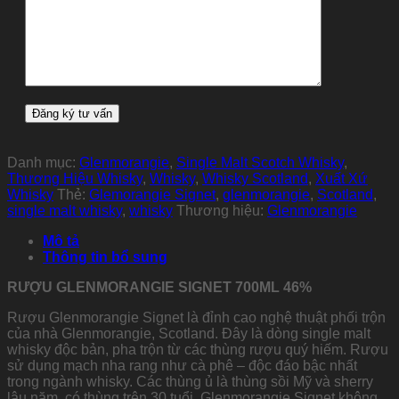
Danh mục:
Glenmorangie
,
Single Malt Scotch Whisky
,
Thương Hiệu Whisky
,
Whisky
,
Whisky Scotland
,
Xuất Xứ
Whisky
Thẻ:
Glemorangie Signet
,
glenmorangie
,
Scotland
,
single malt whisky
,
whisky
Thương hiệu:
Glenmorangie
Mô tả
Thông tin bổ sung
RƯỢU GLENMORANGIE SIGNET 700ML 46%
Rượu Glenmorangie Signet là đỉnh cao nghệ thuật phối trộn
của nhà Glenmorangie, Scotland. Đây là dòng single malt
whisky độc bản, pha trộn từ các thùng rượu quý hiếm. Rượu
sử dụng mạch nha rang như cà phê – độc đáo bậc nhất
trong ngành whisky. Các thùng ủ là thùng sồi Mỹ và sherry
lâu năm, có thùng trên 30 tuổi. Glenmorangie Signet không