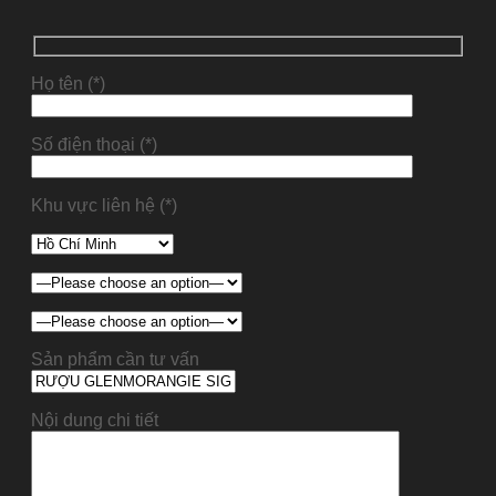
Họ tên (*)
Số điện thoại (*)
Khu vực liên hệ (*)
Sản phẩm cần tư vấn
Nội dung chi tiết