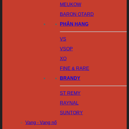
MEUKOW
BARON OTARD
PHÂN HẠNG
VS
VSOP
XO
FINE & RARE
BRANDY
ST REMY
RAYNAL
SUNTORY
Vang - Vang nổ