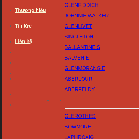
GLENFIDDICH
Thương hiệu
JOHNNIE WALKER
Tin tức
GLENLIVET
SINGLETON
Liên hệ
BALLANTINE’S
BALVENIE
GLENMORANGIE
ABERLOUR
ABERFELDY
GLEROTHES
BOWMORE
LAPHROAIG