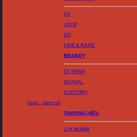
VS
VSOP
XO
FINE & RARE
BRANDY
ST REMY
RAYNAL
SUNTORY
Vang - Vang nổ
THƯƠNG HIỆU
G.H MUMM