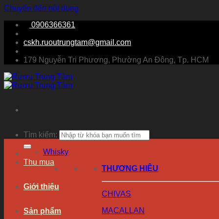
Chuyển đến nội dung
0906366361
cskh.ruoutrungtam@gmail.com
179 Nguyễn Tri Phương, Phường An Đông, Tp. HCM
Tìm kiếm:
Whisky
Thu mua
THƯƠNG HIỆU
Giới thiệu
CHIVAS
MACALLAN
Sản phẩm