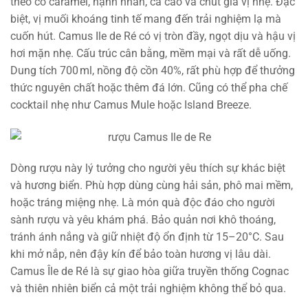
theo có caramel, hạnh nhân, ca cao và chút gia vị nhẹ. Đặc
biệt, vị muối khoáng tinh tế mang đến trải nghiệm lạ mà
cuốn hút. Camus Ile de Ré có vị tròn đầy, ngọt dịu và hậu vị
hơi mặn nhẹ. Cấu trúc cân bằng, mềm mại và rất dễ uống.
Dung tích 700 ml, nồng độ cồn 40%, rất phù hợp để thưởng
thức nguyên chất hoặc thêm đá lớn. Cũng có thể pha chế
cocktail nhẹ như Camus Mule hoặc Island Breeze.
Dòng rượu này lý tưởng cho người yêu thích sự khác biệt
và hương biển. Phù hợp dùng cùng hải sản, phô mai mềm,
hoặc tráng miệng nhẹ. Là món quà độc đáo cho người
sành rượu và yêu khám phá. Bảo quản nơi khô thoáng,
tránh ánh nắng và giữ nhiệt độ ổn định từ 15–20°C. Sau
khi mở nắp, nên đậy kín để bảo toàn hương vị lâu dài.
Camus Île de Ré là sự giao hòa giữa truyền thống Cognac
và thiên nhiên biển cả một trải nghiệm không thể bỏ qua.