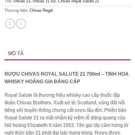
Thẻ:
chivas 21
,
chivas 21 sứ
,
Chivas Royal Salute 21
Thương hiệu:
Chivas Regal
MÔ TẢ
RƯỢU CHIVAS ROYAL SALUTE 21 700ml – TINH HOA
WHISKY HOÀNG GIA ĐẲNG CẤP
Royal Salute là thương hiệu whisky cao cấp thuộc tập
đoàn Chivas Brothers. Xuất xứ từ Scotland, vùng đất nổi
tiếng với truyền thống chưng cất rượu lâu đời. Phiên bản
Royal Salute 21 ra mắt nhằm kỷ niệm lễ đăng quang của
Nữ hoàng Elizabeth II năm 1953. Tên gọi lấy cảm hứng từ
nghi thức bắn 21 phát đại bác trang trọng. Rượu được