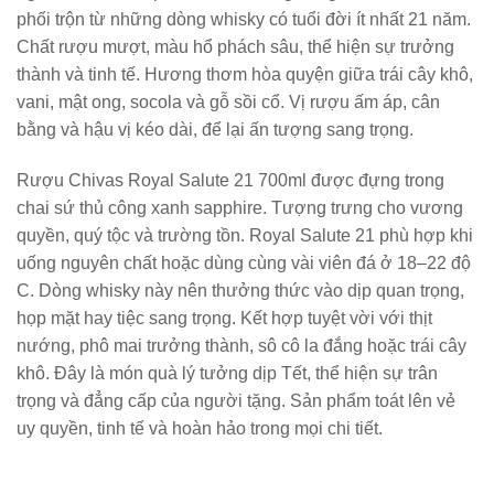
phối trộn từ những dòng whisky có tuổi đời ít nhất 21 năm.
Chất rượu mượt, màu hổ phách sâu, thể hiện sự trưởng
thành và tinh tế. Hương thơm hòa quyện giữa trái cây khô,
vani, mật ong, socola và gỗ sồi cổ. Vị rượu ấm áp, cân
bằng và hậu vị kéo dài, để lại ấn tượng sang trọng.
Rượu Chivas Royal Salute 21 700ml được đựng trong
chai sứ thủ công xanh sapphire. Tượng trưng cho vương
quyền, quý tộc và trường tồn. Royal Salute 21 phù hợp khi
uống nguyên chất hoặc dùng cùng vài viên đá ở 18–22 độ
C. Dòng whisky này nên thưởng thức vào dịp quan trọng,
họp mặt hay tiệc sang trọng. Kết hợp tuyệt vời với thịt
nướng, phô mai trưởng thành, sô cô la đắng hoặc trái cây
khô. Đây là món quà lý tưởng dịp Tết, thể hiện sự trân
trọng và đẳng cấp của người tặng. Sản phẩm toát lên vẻ
uy quyền, tinh tế và hoàn hảo trong mọi chi tiết.