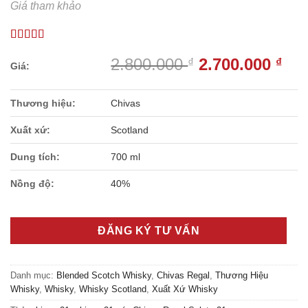
Giá tham khảo
Giá
Gi
2.800.000
2.700.000
₫
₫
gốc
hiệ
là:
tại
Thương hiệu:
Chivas
2.800.000 ₫.
là:
2.7
Xuất xứ:
Scotland
Dung tích:
700 ml
Nồng độ:
40%
ĐĂNG KÝ TƯ VẤN
Danh mục:
Blended Scotch Whisky
,
Chivas Regal
,
Thương Hiệu
Whisky
,
Whisky
,
Whisky Scotland
,
Xuất Xứ Whisky