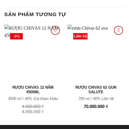
SẢN PHẨM TƯƠNG TỰ
-9%
Liên hệ
Thêm
Thêm
vào
vào
Yêu
Yêu
thích
thích
RƯỢU CHIVAS 12 NĂM
RƯỢU CHIVAS 62 GUN
4500ML
SALUTE
4500 ml / 40%
Giá tham khảo
700 ml / 40%
Liên hệ
4.400.000
₫
70.000.000
₫
Giá
Giá
4.000.000
₫
gốc
hiện
là:
tại
4.400.000 ₫.
là:
4.000.000 ₫.