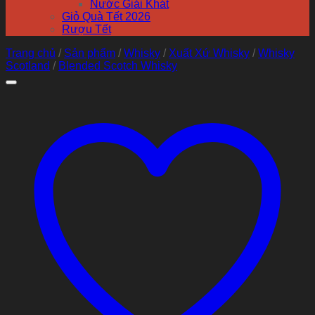
Nước Giải Khát
Giỏ Quà Tết 2026
Rượu Tết
Trang chủ
/
Sản phẩm
/
Whisky
/
Xuất Xứ Whisky
/
Whisky
Scotland
/
Blended Scotch Whisky