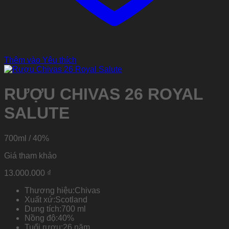
Thêm vào Yêu thích
RƯỢU CHIVAS 26 ROYAL
SALUTE
700ml / 40%
Giá tham khảo
13.000.000
₫
Thương hiệu:
Chivas
Xuất xứ:
Scotland
Dung tích:
700 ml
Nồng độ:
40%
Tuổi rượu:
26 năm