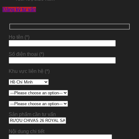
Đăng ký tư vấn
Họ tên (*)
Số điện thoại (*)
Khu vực liên hệ (*)
Sản phẩm cần tư vấn
Nội dung chi tiết