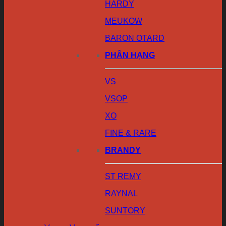
HARDY
MEUKOW
BARON OTARD
PHÂN HẠNG
VS
VSOP
XO
FINE & RARE
BRANDY
ST REMY
RAYNAL
SUNTORY