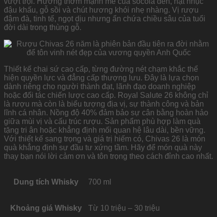
vượt trội. Hương thơm mạnh mẽ của socola đen, hạt nhục
đậu khấu, gỗ sồi và chút hương khói nhẹ nhàng. Vị rượu
đậm đà, tinh tế, ngọt dịu nhưng ẩn chứa chiều sâu của tuổi
đời dài trong thùng gỗ.
Thiết kế chai sứ cao cấp, từng đường nét chạm khắc thể
hiện quyền lực và đẳng cấp thượng lưu. Đây là lựa chọn
dành riêng cho người thành đạt, lãnh đạo doanh nghiệp
hoặc đối tác chiến lược cao cấp. Royal Salute 26 không chỉ
là rượu mà còn là biểu tượng địa vị, sự thành công và bản
lĩnh cá nhân. Nồng độ 40% đảm bảo sự cân bằng hoàn hảo
giữa mùi vị và cấu trúc rượu. Sản phẩm phù hợp làm quà
tặng tri ân hoặc khẳng định mối quan hệ lâu dài, bền vững.
Với thiết kế sang trọng và giá trị hiếm có, Chivas 26 là món
quà khẳng định sự đầu tư xứng tầm. Hãy để món quà này
thay bạn nói lời cảm ơn và tôn trọng theo cách đỉnh cao nhất.
Dung tích Whisky
700 ml
Khoảng giá Whisky
Từ 10 triệu – 30 triệu