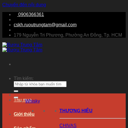
Chuyển đến nội dung
0906366361
cskh.ruoutrungtam@gmail.com
179 Nguyễn Tri Phương, Phường An Đông, Tp. HCM
Tìm kiếm:
Thu mua
Whisky
THƯƠNG HIỆU
Giới thiệu
CHIVAS