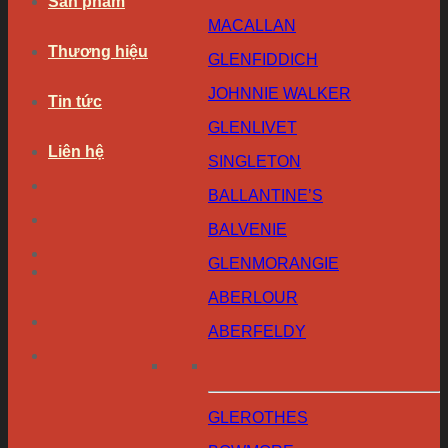
Sản phẩm
MACALLAN
Thương hiệu
GLENFIDDICH
JOHNNIE WALKER
Tin tức
GLENLIVET
Liên hệ
SINGLETON
BALLANTINE’S
BALVENIE
GLENMORANGIE
ABERLOUR
ABERFELDY
GLEROTHES