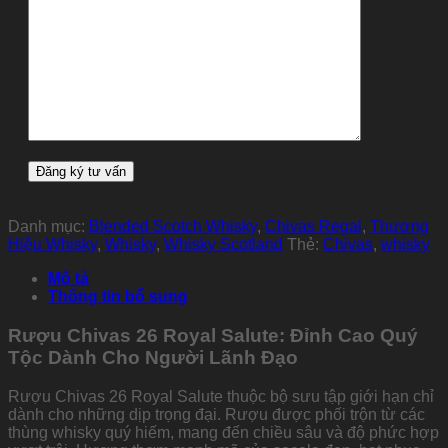
Danh mục:
Blended Scotch Whisky
,
Chivas Regal
,
Thương
Hiệu Whisky
,
Whisky
,
Whisky Scotland
Thẻ:
Chivas
,
whisky
Mô tả
Thông tin bổ sung
Rượu Chivas 26 Royal Salute: Đỉnh Cao Quý
Tộc Dành Cho Người Lãnh Đạo
Rượu Chivas 26 Royal Salute thuộc bộ sưu tập giới hạn chỉ
dành cho những dịp trọng đại. Rượu được phối trộn từ các
thùng whisky quý hiếm, mang đến chiều sâu và độ phức hợp