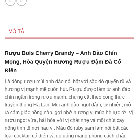
MÔ TẢ
Rượu Bols Cherry Brandy – Anh Đào Chín
Mọng, Hòa Quyện Hương Rượu Đậm Đà Cổ
Điển
Là dòng rượu mùi anh đào nổi bật với sắc đỏ quyến rũ và
hương vị mạnh mẽ cuốn hút. Rượu được làm từ anh đào
chín ngâm trong rượu mạnh, chưng cất theo công thức
truyền thống Hà Lan. Mùi anh đào ngọt đậm, tự nhiên, mở
ra cảm giác nồng nàn, gợi nhớ hương vị mùa hè rực rỡ. Vị
rượu ngọt vừa, hài hòa với vị chát nhẹ và một chút cay
nồng tinh tế nơi hậu vị. Màu đỏ ruby sậm làm nổi bật các
loại cocktail cổ điển và đồ uống mang phong cách châu