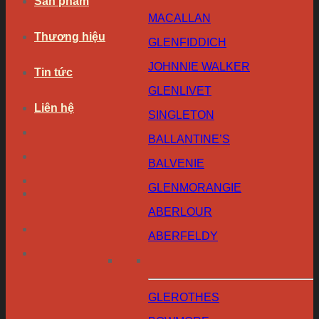
Sản phẩm
MACALLAN
Thương hiệu
GLENFIDDICH
JOHNNIE WALKER
Tin tức
GLENLIVET
Liên hệ
SINGLETON
BALLANTINE’S
BALVENIE
GLENMORANGIE
ABERLOUR
ABERFELDY
GLEROTHES