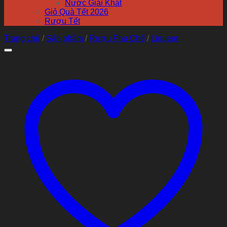
Nước Giải Khát
Giỏ Quà Tết 2026
Rượu Tết
Trang chủ
/
Sản phẩm
/
Rượu Pha Chế
/
Liqueur