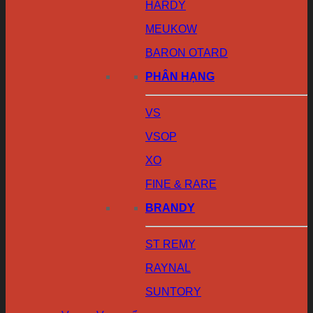
HARDY
MEUKOW
BARON OTARD
PHÂN HẠNG
VS
VSOP
XO
FINE & RARE
BRANDY
ST REMY
RAYNAL
SUNTORY