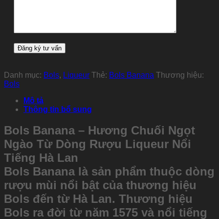
Danh mục:
Bols
,
Liqueur
Thẻ:
Bols Banana
Thương hiệu:
Bols
Mô tả
Thông tin bổ sung
Bols Banana – Hương Chuối Ngọt
Ngào Từ Dòng Rượu Liqueur Nổi
Tiếng Hà Lan
Bols Banana là sản phẩm thuộc dòng
rượu mùi nổi bật của thương hiệu
Bols đến từ Hà Lan. Thương hiệu
Bols ra đời từ năm 1575 và nổi tiếng