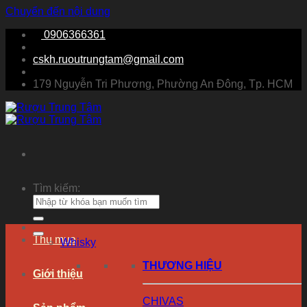
Chuyển đến nội dung
0906366361
cskh.ruoutrungtam@gmail.com
179 Nguyễn Tri Phương, Phường An Đông, Tp. HCM
Tìm kiếm:
Thu mua
Whisky
THƯƠNG HIỆU
Giới thiệu
CHIVAS