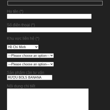
Họ tên (*)
Số điện thoại (*)
Khu vực liên hệ (*)
Sản phẩm cần tư vấn
Nội dung chi tiết