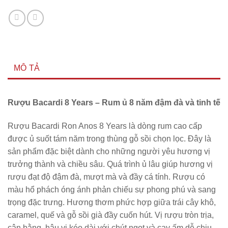
MÔ TẢ
Rượu Bacardi 8 Years – Rum ủ 8 năm đậm đà và tinh tế
Rượu Bacardi Ron Anos 8 Years là dòng rum cao cấp
được ủ suốt tám năm trong thùng gỗ sồi chọn lọc. Đây là
sản phẩm đặc biệt dành cho những người yêu hương vị
trưởng thành và chiều sâu. Quá trình ủ lâu giúp hương vị
rượu đạt độ đậm đà, mượt mà và đầy cá tính. Rượu có
màu hổ phách óng ánh phản chiếu sự phong phú và sang
trọng đặc trưng. Hương thơm phức hợp giữa trái cây khô,
caramel, quế và gỗ sồi già đầy cuốn hút. Vị rượu tròn trịa,
cân bằng, hậu vị kéo dài với chút ngọt và cay ấm dễ chịu.