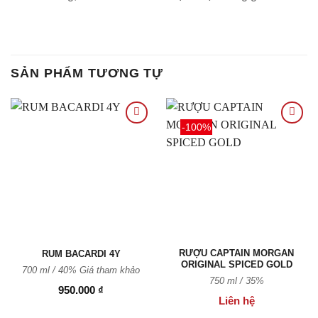
SẢN PHẨM TƯƠNG TỰ
-100%
Thêm
Thêm
vào
vào
Yêu
Yêu
thích
thích
RƯỢU CAPTAIN MORGAN
RUM BACARDI 4Y
ORIGINAL SPICED GOLD
700 ml / 40%
Giá tham khảo
750 ml / 35%
950.000
₫
Liên hệ