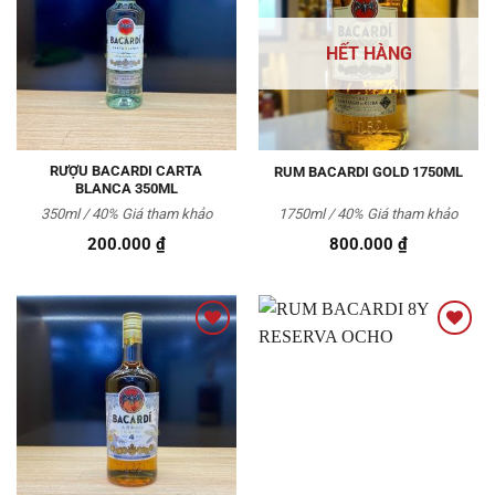
Thêm
Thêm
vào
vào
HẾT HÀNG
Yêu
Yêu
thích
thích
RƯỢU BACARDI CARTA
RUM BACARDI GOLD 1750ML
BLANCA 350ML
350ml / 40%
Giá tham khảo
1750ml / 40%
Giá tham khảo
200.000
₫
800.000
₫
Thêm
Thêm
vào
vào
Yêu
Yêu
thích
thích