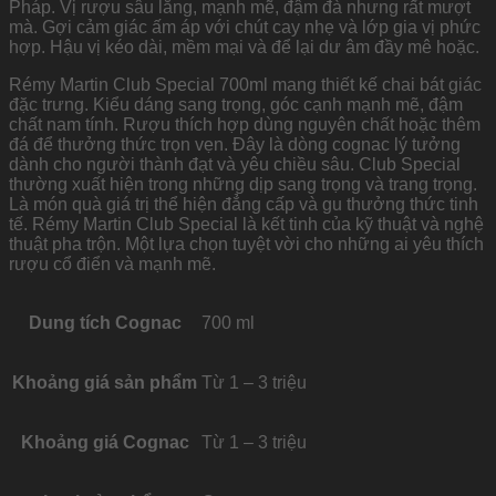
Pháp. Vị rượu sâu lắng, mạnh mẽ, đậm đà nhưng rất mượt
mà. Gợi cảm giác ấm áp với chút cay nhẹ và lớp gia vị phức
hợp. Hậu vị kéo dài, mềm mại và để lại dư âm đầy mê hoặc.
Rémy Martin Club Special 700ml mang thiết kế chai bát giác
đặc trưng. Kiểu dáng sang trọng, góc cạnh mạnh mẽ, đậm
chất nam tính. Rượu thích hợp dùng nguyên chất hoặc thêm
đá để thưởng thức trọn vẹn. Đây là dòng cognac lý tưởng
dành cho người thành đạt và yêu chiều sâu. Club Special
thường xuất hiện trong những dịp sang trọng và trang trọng.
Là món quà giá trị thể hiện đẳng cấp và gu thưởng thức tinh
tế. Rémy Martin Club Special là kết tinh của kỹ thuật và nghệ
thuật pha trộn. Một lựa chọn tuyệt vời cho những ai yêu thích
rượu cổ điển và mạnh mẽ.
Dung tích Cognac
700 ml
Khoảng giá sản phẩm
Từ 1 – 3 triệu
Khoảng giá Cognac
Từ 1 – 3 triệu