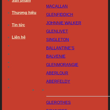
Sản phẩm
MACALLAN
Thương hiệu
GLENFIDDICH
JOHNNIE WALKER
Tin tức
GLENLIVET
Liên hệ
SINGLETON
BALLANTINE’S
BALVENIE
GLENMORANGIE
ABERLOUR
ABERFELDY
GLEROTHES