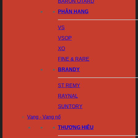
BARON OTARD
PHÂN HẠNG
VS
VSOP
XO
FINE & RARE
BRANDY
ST REMY
RAYNAL
SUNTORY
Vang - Vang nổ
THƯƠNG HIỆU