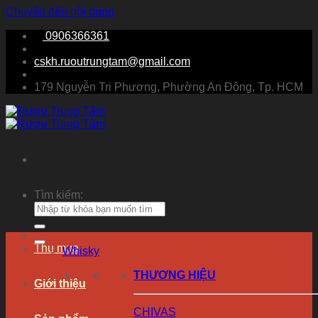
Chuyển đến nội dung
0906366361
cskh.ruoutrungtam@gmail.com
179 Nguyễn Tri Phương, Phường An Đông, Tp. HCM
Tìm kiếm:
Thu mua
Whisky
THƯƠNG HIỆU
Giới thiệu
CHIVAS