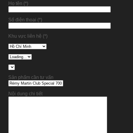
Họ tên (*)
Số điện thoại (*)
Khu vực liên hệ (*)
Sản phẩm cần tư vấn
Nội dung chi tiết