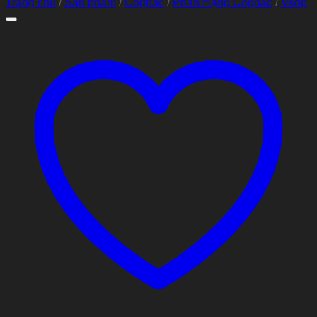
Trang chủ
/
Sản phẩm
/
Cognac
/
Phân Hạng Cognac
/
Vsop