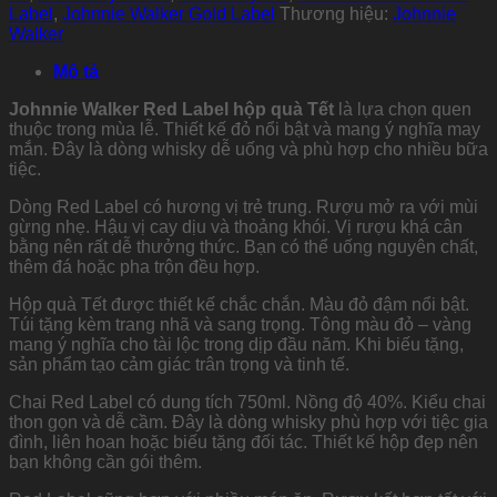
Label
,
Johnnie Walker Gold Label
Thương hiệu:
Johnnie
Walker
Mô tả
Johnnie Walker Red Label hộp quà Tết
là lựa chọn quen
thuộc trong mùa lễ. Thiết kế đỏ nổi bật và mang ý nghĩa may
mắn. Đây là dòng whisky dễ uống và phù hợp cho nhiều bữa
tiệc.
Dòng Red Label có hương vị trẻ trung. Rượu mở ra với mùi
gừng nhẹ. Hậu vị cay dịu và thoảng khói. Vị rượu khá cân
bằng nên rất dễ thưởng thức. Bạn có thể uống nguyên chất,
thêm đá hoặc pha trộn đều hợp.
Hộp quà Tết được thiết kế chắc chắn. Màu đỏ đậm nổi bật.
Túi tặng kèm trang nhã và sang trọng. Tông màu đỏ – vàng
mang ý nghĩa cho tài lộc trong dịp đầu năm. Khi biếu tặng,
sản phẩm tạo cảm giác trân trọng và tinh tế.
Chai Red Label có dung tích 750ml. Nồng độ 40%. Kiểu chai
thon gọn và dễ cầm. Đây là dòng whisky phù hợp với tiệc gia
đình, liên hoan hoặc biếu tặng đối tác. Thiết kế hộp đẹp nên
bạn không cần gói thêm.