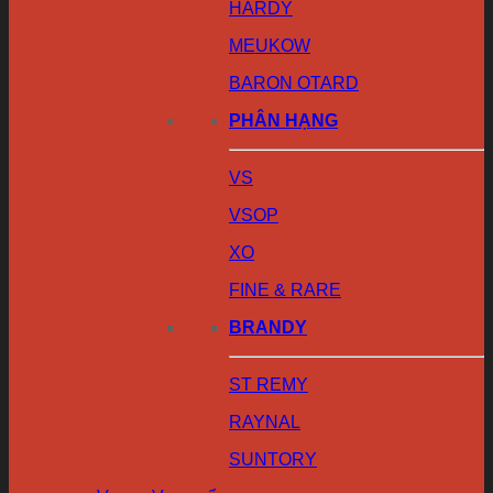
HARDY
MEUKOW
BARON OTARD
PHÂN HẠNG
VS
VSOP
XO
FINE & RARE
BRANDY
ST REMY
RAYNAL
SUNTORY