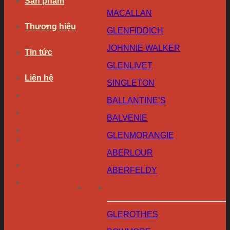
Sản phẩm
MACALLAN
Thương hiệu
GLENFIDDICH
JOHNNIE WALKER
Tin tức
GLENLIVET
Liên hệ
SINGLETON
BALLANTINE’S
BALVENIE
GLENMORANGIE
ABERLOUR
ABERFELDY
GLEROTHES