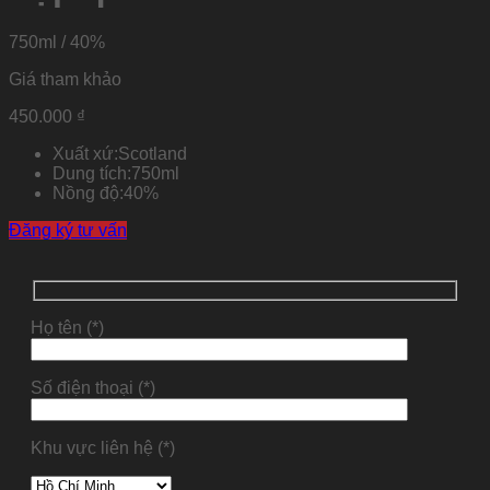
750ml / 40%
Giá tham khảo
450.000
₫
Xuất xứ:
Scotland
Dung tích:
750ml
Nồng độ:
40%
Đăng ký tư vấn
Họ tên (*)
Số điện thoại (*)
Khu vực liên hệ (*)