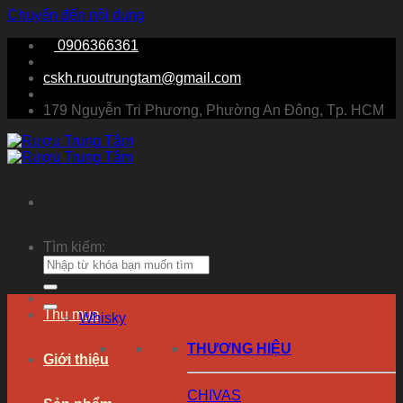
Chuyển đến nội dung
0906366361
cskh.ruoutrungtam@gmail.com
179 Nguyễn Tri Phương, Phường An Đông, Tp. HCM
Tìm kiếm:
Thu mua
Whisky
THƯƠNG HIỆU
Giới thiệu
CHIVAS