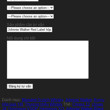
Sản phẩm cần tư vấn
Nội dung chi tiết
Danh mục:
Blended Scotch Whisky
,
Johnnie Walker
,
Rượu
hộp quà Tết
,
Thương Hiệu Whisky
Thẻ:
Chivas 12
,
chivas
18
,
Hennessy VSOP
,
Hennessy XO
,
Johnnie Walker Black