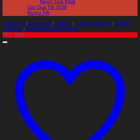
Nước Giải Khát
Giỏ Quà Tết 2026
Rượu Tết
Trang chủ
/
Sản phẩm
/
Whisky
/
Xuất Xứ Whisky
/
Whisky
Scotland
/
Blended Scotch Whisky
TET 2026