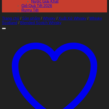
Nước Giải Khát
Giỏ Quà Tết 2026
Rượu Tết
Trang chủ
/
Sản phẩm
/
Whisky
/
Xuất Xứ Whisky
/
Whisky
Scotland
/
Blended Scotch Whisky