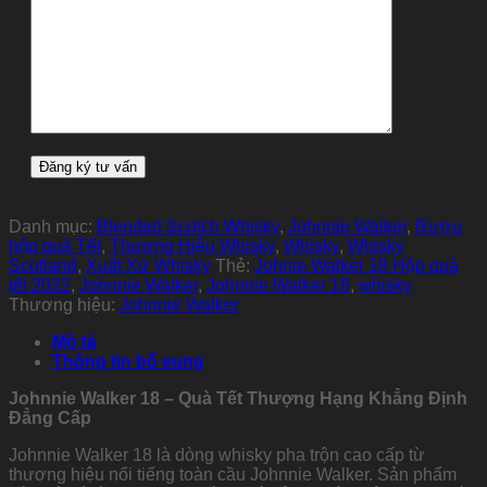
Danh mục:
Blended Scotch Whisky
,
Johnnie Walker
,
Rượu
hộp quà Tết
,
Thương Hiệu Whisky
,
Whisky
,
Whisky
Scotland
,
Xuất Xứ Whisky
Thẻ:
Johnie Walker 18 Hộp quà
tết 2022
,
Johnnie Walker
,
Johnnie Walker 18
,
whisky
Thương hiệu:
Johnnie Walker
Mô tả
Thông tin bổ sung
Johnnie Walker 18 – Quà Tết Thượng Hạng Khẳng Định
Đẳng Cấp
Johnnie Walker 18 là dòng whisky pha trộn cao cấp từ
thương hiệu nổi tiếng toàn cầu Johnnie Walker. Sản phẩm