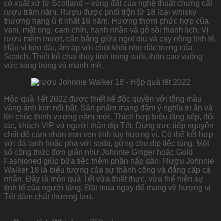
có xuất xứ từ Scotland – vùng đất của nghệ thuật chưng cất
rượu trăm năm. Rượu được phối trộn từ 18 loại whisky
thượng hạng ủ ít nhất 18 năm. Hương thơm phức hợp của
vani, mật ong, cam chín, hạnh nhân và gỗ sồi thanh lịch. Vị
rượu mềm mượt, cân bằng giữa ngọt dịu và cay nồng tinh tế.
Hậu vị kéo dài, ấm áp với chút khói nhẹ đặc trưng của
Scotch. Thiết kế chai thủy tinh trong suốt, thân cao vuông
vức sang trọng và mạnh mẽ.
Hộp quà Tết 2022 được thiết kế độc quyền với tông màu
vàng ánh kim nổi bật. Sản phẩm mang đậm ý nghĩa tri ân và
lời chúc thịnh vượng năm mới. Thích hợp biếu tặng sếp, đối
tác, khách VIP và người thân dịp Tết. Dùng trực tiếp nguyên
chất để cảm nhận trọn vẹn tinh túy hương vị. Có thể kết hợp
với đá lạnh hoặc pha với soda, gừng cho dịp tiệc tùng. Một
số công thức đơn giản như Johnnie Ginger hoặc Gold
Fashioned giúp bữa tiệc thêm phần hấp dẫn. Rượu Johnnie
Walker 18 là biểu tượng của sự thành công và đẳng cấp cá
nhân. Đây là món quà Tết vừa thiết thực, vừa thể hiện sự
tinh tế của người tặng. Đặt mua ngay để mang về hương vị
Tết đậm chất thượng lưu.