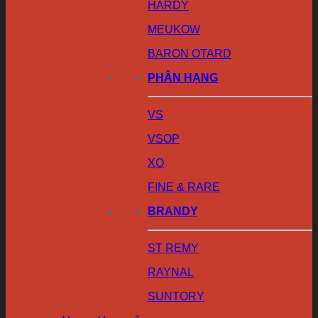
HARDY
MEUKOW
BARON OTARD
PHÂN HẠNG
VS
VSOP
XO
FINE & RARE
BRANDY
ST REMY
RAYNAL
SUNTORY