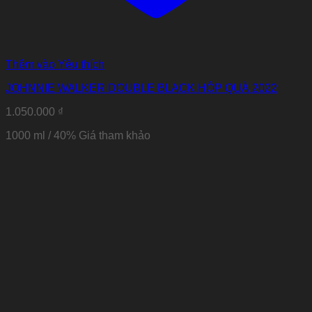
Thêm vào Yêu thích
JOHNNIE WALKER DOUBLE BLACK HỘP QUÀ 2022
1.050.000
₫
1000 ml / 40% Giá tham khảo