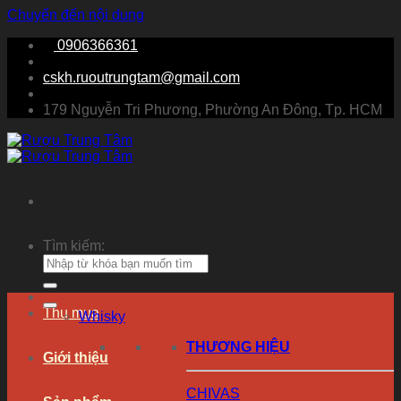
Chuyển đến nội dung
0906366361
cskh.ruoutrungtam@gmail.com
179 Nguyễn Tri Phương, Phường An Đông, Tp. HCM
Tìm kiếm:
Thu mua
Whisky
THƯƠNG HIỆU
Giới thiệu
CHIVAS