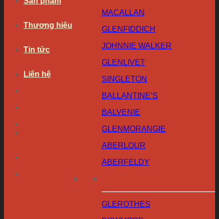
Sản phẩm
MACALLAN
Thương hiệu
GLENFIDDICH
JOHNNIE WALKER
Tin tức
GLENLIVET
Liên hệ
SINGLETON
BALLANTINE’S
BALVENIE
GLENMORANGIE
ABERLOUR
ABERFELDY
GLEROTHES