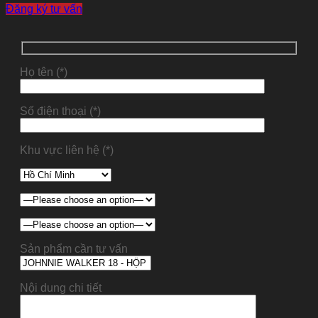
Đăng ký tư vấn
Họ tên (*)
Số điện thoại (*)
Khu vực liên hệ (*)
Sản phẩm cần tư vấn
Nội dung chi tiết