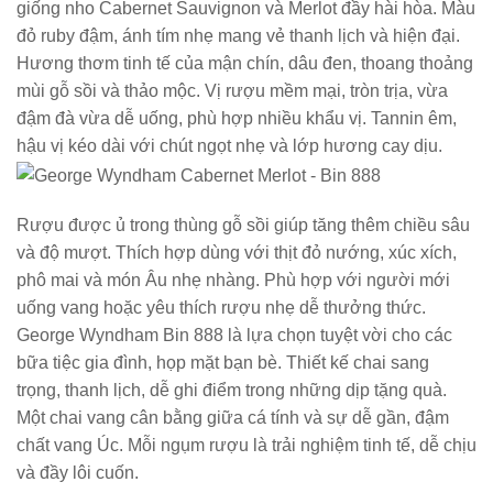
giống nho Cabernet Sauvignon và Merlot đầy hài hòa. Màu
đỏ ruby đậm, ánh tím nhẹ mang vẻ thanh lịch và hiện đại.
Hương thơm tinh tế của mận chín, dâu đen, thoang thoảng
mùi gỗ sồi và thảo mộc. Vị rượu mềm mại, tròn trịa, vừa
đậm đà vừa dễ uống, phù hợp nhiều khẩu vị. Tannin êm,
hậu vị kéo dài với chút ngọt nhẹ và lớp hương cay dịu.
Rượu được ủ trong thùng gỗ sồi giúp tăng thêm chiều sâu
và độ mượt. Thích hợp dùng với thịt đỏ nướng, xúc xích,
phô mai và món Âu nhẹ nhàng. Phù hợp với người mới
uống vang hoặc yêu thích rượu nhẹ dễ thưởng thức.
George Wyndham Bin 888 là lựa chọn tuyệt vời cho các
bữa tiệc gia đình, họp mặt bạn bè. Thiết kế chai sang
trọng, thanh lịch, dễ ghi điểm trong những dịp tặng quà.
Một chai vang cân bằng giữa cá tính và sự dễ gần, đậm
chất vang Úc. Mỗi ngụm rượu là trải nghiệm tinh tế, dễ chịu
và đầy lôi cuốn.