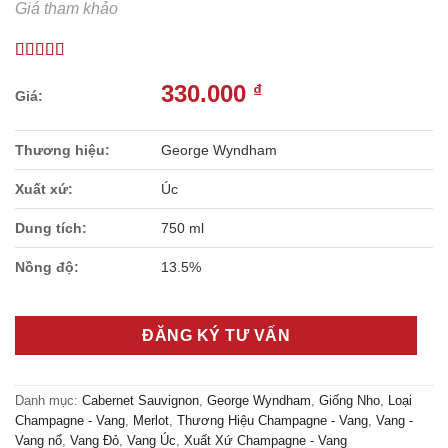
Giá tham khảo
330.000
₫
Thương hiệu:
George Wyndham
Xuất xứ:
Úc
Dung tích:
750 ml
Nồng độ:
13.5%
ĐĂNG KÝ TƯ VẤN
Danh mục:
Cabernet Sauvignon
,
George Wyndham
,
Giống Nho
,
Loại
Champagne - Vang
,
Merlot
,
Thương Hiệu Champagne - Vang
,
Vang -
Vang nổ
,
Vang Đỏ
,
Vang Úc
,
Xuất Xứ Champagne - Vang