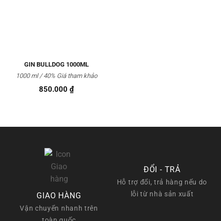
vào
Yêu
thích
GIN BULLDOG 1000ML
1000 ml / 40%
Giá tham khảo
850.000
₫
ĐỔI - TRẢ
Hỗ trợ đổi, trả hàng nếu do
lỗi từ nhà sản xuất
GIAO HÀNG
Vận chuyển nhanh trên
toàn quốc