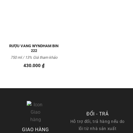
Thêm
vào
Yêu
thích
RƯỢU VANG WYNDHAM BIN
222
750 ml / 13% Giá tham khảo
430.000
₫
ĐỔI - TRẢ
Hỗ trợ đổi, trả hàng nếu do
lỗi từ nhà sản xuất
GIAO HÀNG