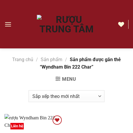
Chuyển
đến
nội
dung
Wyndham
Bin
222
Char
Trang chủ
/
Sản phẩm
/
Sản phẩm được gắn thẻ
|
“Wyndham Bin 222 Char”
Rượu
Trung
MENU
Tâm
Liên hệ