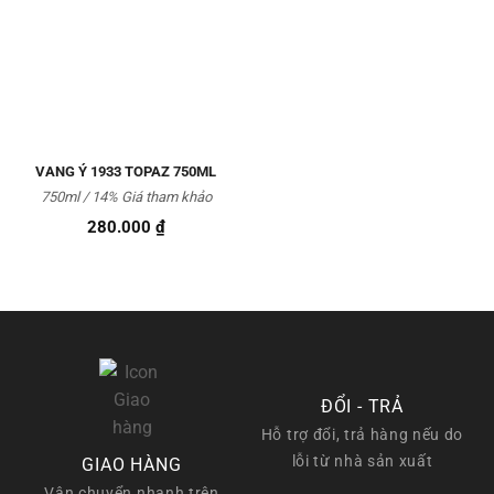
Thêm
vào
Yêu
thích
VANG Ý 1933 TOPAZ 750ML
750ml / 14% Giá tham khảo
280.000
₫
ĐỔI - TRẢ
Hỗ trợ đổi, trả hàng nếu do
lỗi từ nhà sản xuất
GIAO HÀNG
Vận chuyển nhanh trên