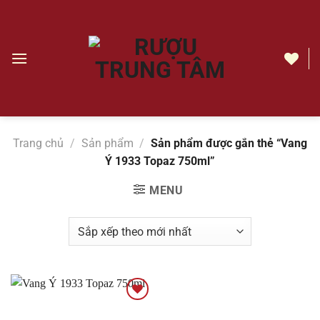
Chuyển
đến
nội
dung
Vang
Ý
1933
Topaz
Trang chủ
/
Sản phẩm
/
Sản phẩm được gắn thẻ “Vang
750ml
Ý 1933 Topaz 750ml”
|
Rượu
MENU
Trung
Tâm