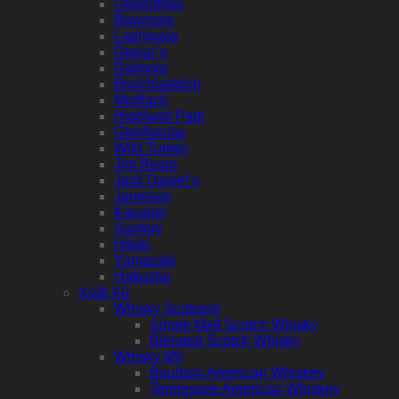
Glenrothes
Bowmore
Laphroaig
Dewar’s
Dalmore
Bruichladdich
Mortlach
Highland Park
Glenfarclas
Wild Turkey
Jim Beam
Jack Daniel’s
Jameson
Kavalan
Suntory
Hibiki
Yamazaki
Hakushu
Xuất Xứ
Whisky Scotland
Single Malt Scotch Whisky
Blended Scotch Whisky
Whisky Mỹ
Bourbon American Whiskey
Tennessee American Whiskey