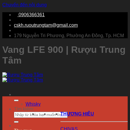
Chuyển đến nội dung
0906366361
cskh.ruoutrungtam@gmail.com
179 Nguyễn Tri Phương, Phường An Đông, Tp. HCM
Vang LFE 900 | Rượu Trung
Tâm
Whisky
Tìm kiếm:
THƯƠNG HIỆU
CHIVAS