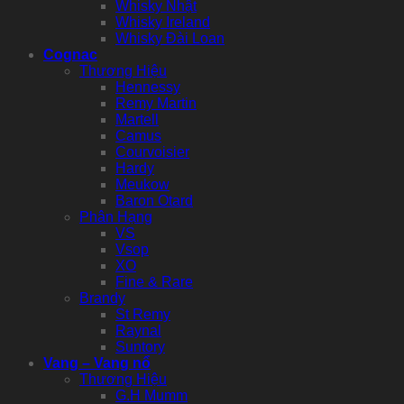
Whisky Nhật
Whisky Ireland
Whisky Đài Loan
Cognac
Thương Hiệu
Hennessy
Remy Martin
Martell
Camus
Courvoisier
Hardy
Meukow
Baron Otard
Phân Hạng
VS
Vsop
XO
Fine & Rare
Brandy
St Remy
Raynal
Suntory
Vang – Vang nổ
Thương Hiệu
G.H Mumm