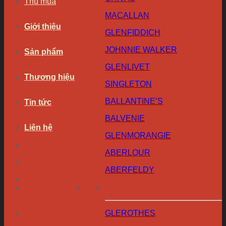
Thu mua
MACALLAN
Giới thiệu
GLENFIDDICH
JOHNNIE WALKER
Sản phẩm
GLENLIVET
Thương hiệu
SINGLETON
BALLANTINE’S
Tin tức
BALVENIE
Liên hệ
GLENMORANGIE
ABERLOUR
ABERFELDY
GLEROTHES