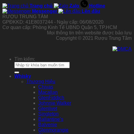
Trang chủ
Zalo
Hotline
Messenger
Lên đầu
RƯỢU TRUNG TÂM
GPĐKKD: 41E8037244 - Ngày cấp: 06/08/2020
Cơ quan cấp: Phòng Kinh Tế UBND Quận 5, TP.HCM
Mọi thông tin trên website được bảo lưu
Copyright © 2021 Rượu Trung Tâm
Tìm kiếm:
Whisky
Thương Hiệu
Chivas
Macallan
GlenFiddich
Johnnie Walker
Glenlivet
Singleton
Ballantine’s
Balvenie
Glenmorangie