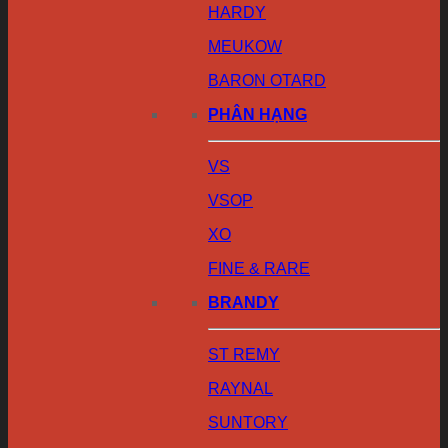
HARDY
MEUKOW
BARON OTARD
PHÂN HẠNG
VS
VSOP
XO
FINE & RARE
BRANDY
ST REMY
RAYNAL
SUNTORY