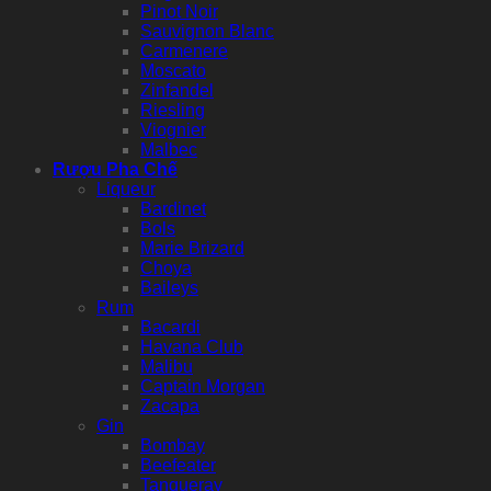
Pinot Noir
Sauvignon Blanc
Carmenere
Moscato
Zinfandel
Riesling
Viognier
Malbec
Rượu Pha Chế
Liqueur
Bardinet
Bols
Marie Brizard
Choya
Baileys
Rum
Bacardi
Havana Club
Malibu
Captain Morgan
Zacapa
Gin
Bombay
Beefeater
Tanqueray