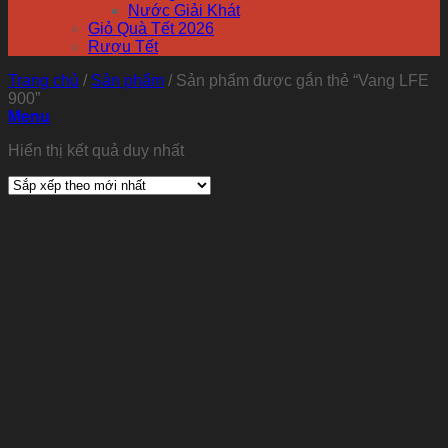
Nước Giải Khát
Giỏ Quà Tết 2026
Rượu Tết
Trang chủ
/
Sản phẩm
/
Sản phẩm được gắn thẻ “Vang LFE
900”
Menu
Hiển thị kết quả duy nhất