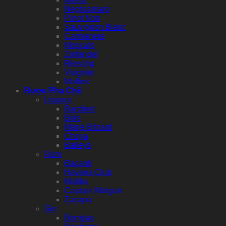
Negroamaro
Pinot Noir
Sauvignon Blanc
Carmenere
Moscato
Zinfandel
Riesling
Viognier
Malbec
Rượu Pha Chế
Liqueur
Bardinet
Bols
Marie Brizard
Choya
Baileys
Rum
Bacardi
Havana Club
Malibu
Captain Morgan
Zacapa
Gin
Bombay