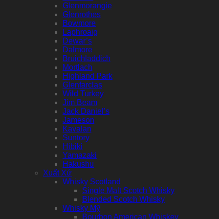
Glenmorangie
Glenrothes
Bowmore
Laphroaig
Dewar’s
Dalmore
Bruichladdich
Mortlach
Highland Park
Glenfarclas
Wild Turkey
Jim Beam
Jack Daniel’s
Jameson
Kavalan
Suntory
Hibiki
Yamazaki
Hakushu
Xuất Xứ
Whisky Scotland
Single Malt Scotch Whisky
Blended Scotch Whisky
Whisky Mỹ
Bourbon American Whiskey