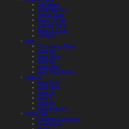
G.H Mumm
Moet Chandon
Perrier Jouet
Jacob’s Creek
Cafe De Paris
Brancott Estate
Penfolds
Loại
Champagne Pháp
Vang Nổ
Vang Trắng
Vang Đỏ
Vang Hồng
Vang Tráng Miệng
Xuất Xứ
Vang Pháp
Vang Chile
Vang Úc
Vang Ý
Vang Mỹ
Vang Argentina
Giống Nho
Cabernet Sauvignon
Chardonnay
Merlot