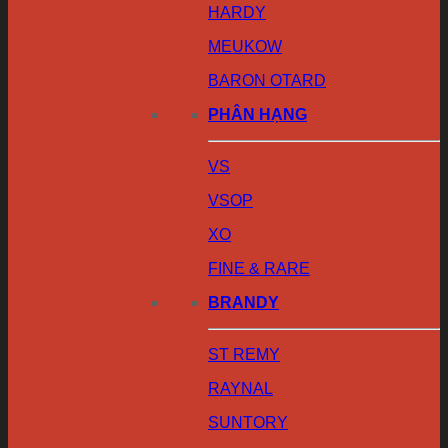
HARDY
MEUKOW
BARON OTARD
PHÂN HẠNG
VS
VSOP
XO
FINE & RARE
BRANDY
ST REMY
RAYNAL
SUNTORY