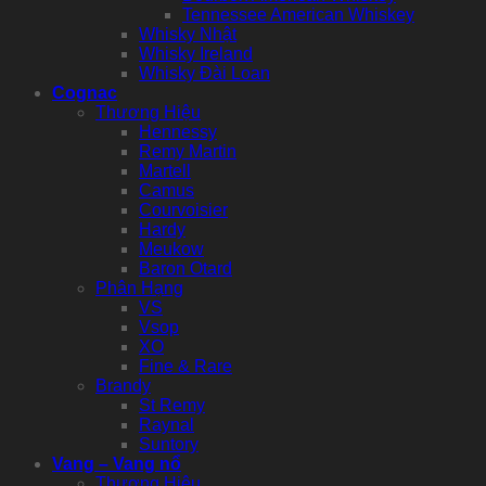
Tennessee American Whiskey
Whisky Nhật
Whisky Ireland
Whisky Đài Loan
Cognac
Thương Hiệu
Hennessy
Remy Martin
Martell
Camus
Courvoisier
Hardy
Meukow
Baron Otard
Phân Hạng
VS
Vsop
XO
Fine & Rare
Brandy
St Remy
Raynal
Suntory
Vang – Vang nổ
Thương Hiệu