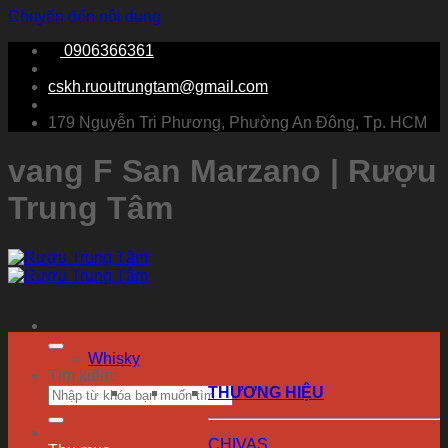
Chuyển đến nội dung
0906366361
cskh.ruoutrungtam@gmail.com
179 Nguyễn Tri Phương, Phường An Đông, Tp. HCM
vang F San Marzano | Rượu
Trung Tâm
Whisky
Tìm kiếm:
THƯƠNG HIỆU
CHIVAS