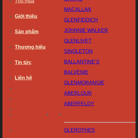
Thu mua
MACALLAN
Giới thiệu
GLENFIDDICH
JOHNNIE WALKER
Sản phẩm
GLENLIVET
Thương hiệu
SINGLETON
BALLANTINE’S
Tin tức
BALVENIE
Liên hệ
GLENMORANGIE
ABERLOUR
ABERFELDY
GLEROTHES