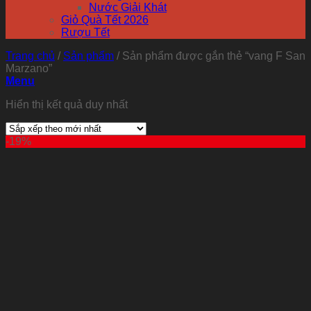
Nước Giải Khát
Giỏ Quà Tết 2026
Rượu Tết
Trang chủ
/
Sản phẩm
/
Sản phẩm được gắn thẻ “vang F San
Marzano”
Menu
Hiển thị kết quả duy nhất
-19%