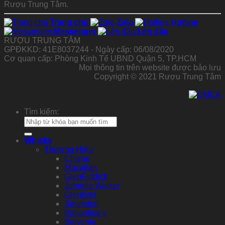
Rượu Trung Tâm.
Trang chủ
Zalo
Hotline
Messenger
Lên đầu
RƯỢU TRUNG TÂM
GPĐKKD: 41E8037244 - Ngày cấp: 06/08/2020
Cơ quan cấp: Phòng Kinh Tế UBND Quận 5, TP.HCM
Mọi thông tin trên website được bảo lưu
Copyright © 2021 Rượu Trung Tâm
Tìm kiếm:
Whisky
Thương Hiệu
Chivas
Macallan
GlenFiddich
Johnnie Walker
Glenlivet
Singleton
Ballantine’s
Balvenie