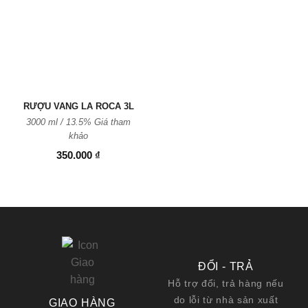
Thêm
vào
Yêu
thích
RƯỢU VANG LA ROCA 3L
3000 ml / 13.5% Giá tham
khảo
350.000
₫
ĐỔI - TRẢ
Hỗ trợ đổi, trả hàng nếu
do lỗi từ nhà sản xuất
GIAO HÀNG