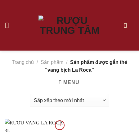
Chuyển
đến
nội
dung
vang
bịch
La
Roca
Trang chủ
/
Sản phẩm
/
Sản phẩm được gắn thẻ
|
“vang bịch La Roca”
Rượu
Trung
MENU
Tâm