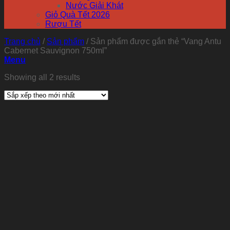
Nước Giải Khát
Giỏ Quà Tết 2026
Rượu Tết
Trang chủ
/
Sản phẩm
/
Sản phẩm được gắn thẻ “Vang Antu
Cabernet Sauvignon 750ml”
Menu
Showing all 2 results