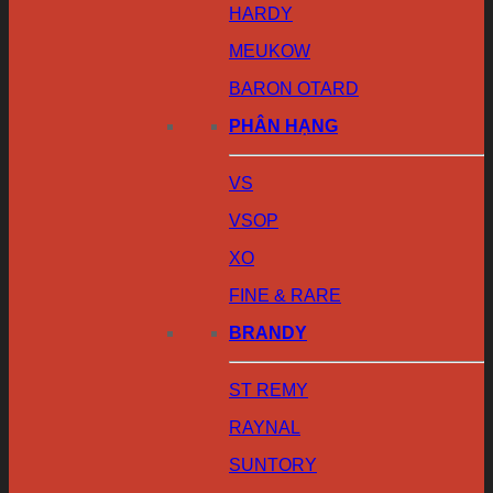
HARDY
MEUKOW
BARON OTARD
PHÂN HẠNG
VS
VSOP
XO
FINE & RARE
BRANDY
ST REMY
RAYNAL
SUNTORY