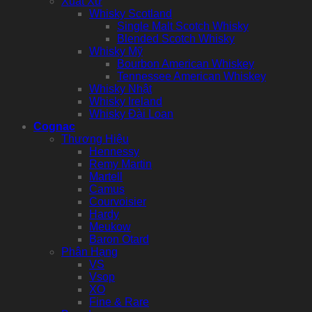
Xuất Xứ
Whisky Scotland
Single Malt Scotch Whisky
Blended Scotch Whisky
Whisky Mỹ
Bourbon American Whiskey
Tennessee American Whiskey
Whisky Nhật
Whisky Ireland
Whisky Đài Loan
Cognac
Thương Hiệu
Hennessy
Remy Martin
Martell
Camus
Courvoisier
Hardy
Meukow
Baron Otard
Phân Hạng
VS
Vsop
XO
Fine & Rare