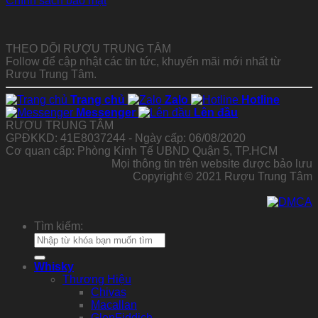
Chính sách bảo mật
THEO DÕI RƯỢU TRUNG TÂM
Follow để cập nhật các tin tức, khuyến mãi mới nhất từ
Rượu Trung Tâm.
Trang chủ
Zalo
Hotline
Messenger
Lên đầu
RƯỢU TRUNG TÂM
GPĐKKD: 41E8037244 - Ngày cấp: 06/08/2020
Cơ quan cấp: Phòng Kinh Tế UBND Quận 5, TP.HCM
Mọi thông tin trên website được bảo lưu
Copyright © 2021 Rượu Trung Tâm
Tìm kiếm:
Whisky
Thương Hiệu
Chivas
Macallan
GlenFiddich