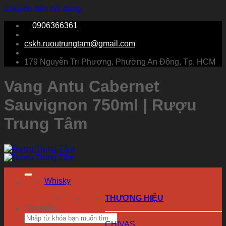
Chuyển đến nội dung
0906366361
cskh.ruoutrungtam@gmail.com
179 Nguyễn Tri Phương, Phường An Đông, Tp. HCM
Vang Antu Cabernet
Sauvignon 750ml | Rượu
Trung Tâm
Whisky
THƯƠNG HIỆU
Tìm kiếm:
CHIVAS