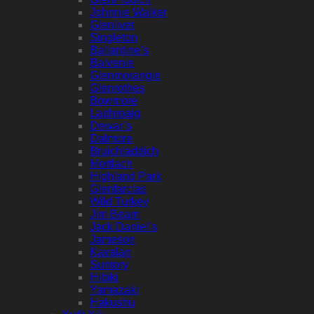
Johnnie Walker
Glenlivet
Singleton
Ballantine’s
Balvenie
Glenmorangie
Glenrothes
Bowmore
Laphroaig
Dewar’s
Dalmore
Bruichladdich
Mortlach
Highland Park
Glenfarclas
Wild Turkey
Jim Beam
Jack Daniel’s
Jameson
Kavalan
Suntory
Hibiki
Yamazaki
Hakushu