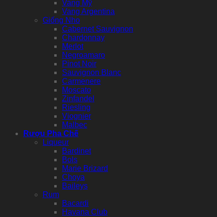
Vang Mỹ
Vang Argentina
Giống Nho
Cabernet Sauvignon
Chardonnay
Merlot
Negroamaro
Pinot Noir
Sauvignon Blanc
Carmenere
Moscato
Zinfandel
Riesling
Viognier
Malbec
Rượu Pha Chế
Liqueur
Bardinet
Bols
Marie Brizard
Choya
Baileys
Rum
Bacardi
Havana Club