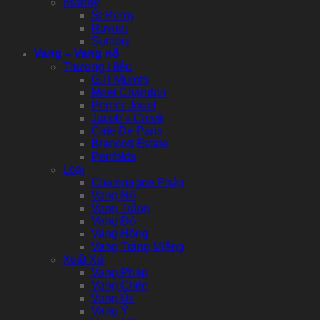
Brandy
St Remy
Raynal
Suntory
Vang – Vang nổ
Thương Hiệu
G.H Mumm
Moet Chandon
Perrier Jouet
Jacob’s Creek
Cafe De Paris
Brancott Estate
Penfolds
Loại
Champagne Pháp
Vang Nổ
Vang Trắng
Vang Đỏ
Vang Hồng
Vang Tráng Miệng
Xuất Xứ
Vang Pháp
Vang Chile
Vang Úc
Vang Ý