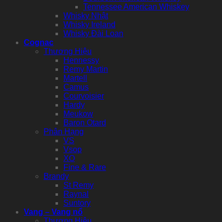
Tennessee American Whiskey
Whisky Nhật
Whisky Ireland
Whisky Đài Loan
Cognac
Thương Hiệu
Hennessy
Remy Martin
Martell
Camus
Courvoisier
Hardy
Meukow
Baron Otard
Phân Hạng
VS
Vsop
XO
Fine & Rare
Brandy
St Remy
Raynal
Suntory
Vang – Vang nổ
Thương Hiệu