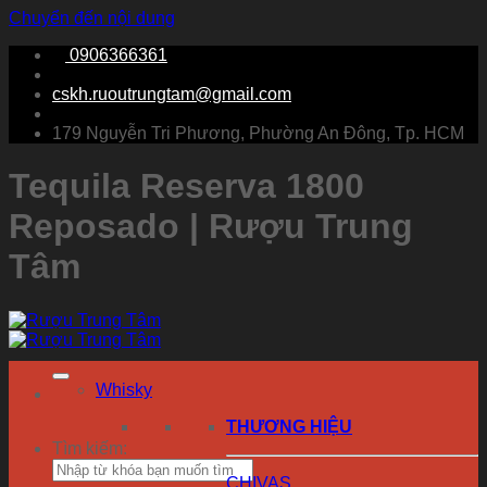
Chuyển đến nội dung
0906366361
cskh.ruoutrungtam@gmail.com
179 Nguyễn Tri Phương, Phường An Đông, Tp. HCM
Tequila Reserva 1800
Reposado | Rượu Trung
Tâm
Whisky
THƯƠNG HIỆU
Tìm kiếm:
CHIVAS