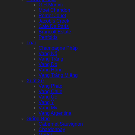
G.H Mumm
Moet Chandon
Perrier Jouet
Jacob’s Creek
Cafe De Paris
Brancott Estate
Penfolds
Loại
Champagne Pháp
Vang Nổ
Vang Trắng
Vang Đỏ
Vang Hồng
Vang Tráng Miệng
Xuất Xứ
Vang Pháp
Vang Chile
Vang Úc
Vang Ý
Vang Mỹ
Vang Argentina
Giống Nho
Cabernet Sauvignon
Chardonnay
Merlot