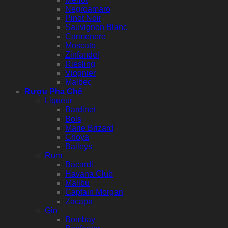
Negroamaro
Pinot Noir
Sauvignon Blanc
Carmenere
Moscato
Zinfandel
Riesling
Viognier
Malbec
Rượu Pha Chế
Liqueur
Bardinet
Bols
Marie Brizard
Choya
Baileys
Rum
Bacardi
Havana Club
Malibu
Captain Morgan
Zacapa
Gin
Bombay