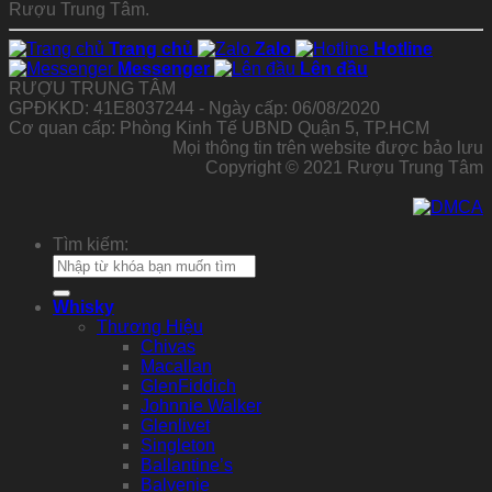
Rượu Trung Tâm.
Trang chủ
Zalo
Hotline
Messenger
Lên đầu
RƯỢU TRUNG TÂM
GPĐKKD: 41E8037244 - Ngày cấp: 06/08/2020
Cơ quan cấp: Phòng Kinh Tế UBND Quận 5, TP.HCM
Mọi thông tin trên website được bảo lưu
Copyright © 2021 Rượu Trung Tâm
Tìm kiếm:
Whisky
Thương Hiệu
Chivas
Macallan
GlenFiddich
Johnnie Walker
Glenlivet
Singleton
Ballantine’s
Balvenie