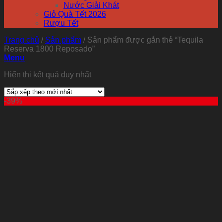
Nước Giải Khát
Giỏ Quà Tết 2026
Rượu Tết
Trang chủ
/
Sản phẩm
/
Sản phẩm được gắn thẻ “Tequila
Reserva 1800 Reposado”
Menu
Hiển thị kết quả duy nhất
-39%