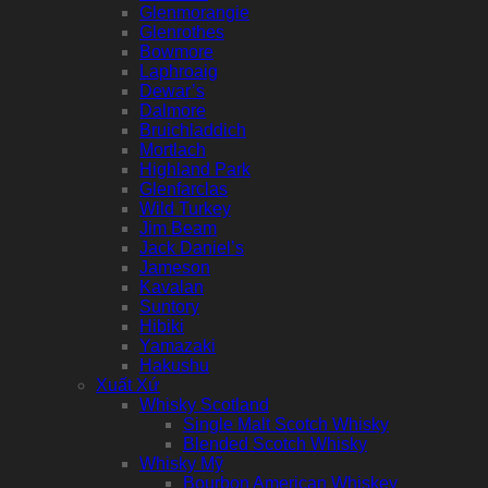
Glenmorangie
Glenrothes
Bowmore
Laphroaig
Dewar’s
Dalmore
Bruichladdich
Mortlach
Highland Park
Glenfarclas
Wild Turkey
Jim Beam
Jack Daniel’s
Jameson
Kavalan
Suntory
Hibiki
Yamazaki
Hakushu
Xuất Xứ
Whisky Scotland
Single Malt Scotch Whisky
Blended Scotch Whisky
Whisky Mỹ
Bourbon American Whiskey