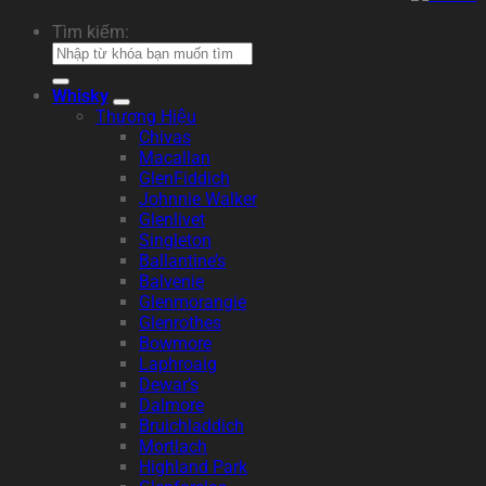
Tìm kiếm:
Whisky
Thương Hiệu
Chivas
Macallan
GlenFiddich
Johnnie Walker
Glenlivet
Singleton
Ballantine’s
Balvenie
Glenmorangie
Glenrothes
Bowmore
Laphroaig
Dewar’s
Dalmore
Bruichladdich
Mortlach
Highland Park