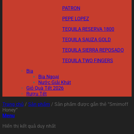
PATRON
PEPE LOPEZ
TEQUILA RESERVA 1800
TEQUILA SAUZA GOLD
TEQUILA SIERRA REPOSADO
TEQUILA TWO FINGERS
Bia
Bia Ngoại
Nước Giải Khát
Giỏ Quà Tết 2026
Rượu Tết
Trang chủ
/
Sản phẩm
/
Sản phẩm được gắn thẻ “Smirnoff
Honey”
Menu
Hiển thị kết quả duy nhất