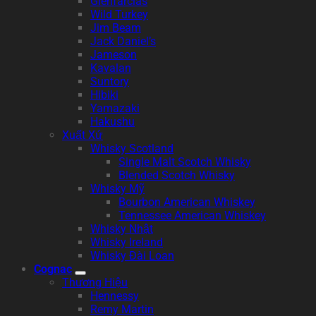
Glenfarclas
Wild Turkey
Jim Beam
Jack Daniel’s
Jameson
Kavalan
Suntory
Hibiki
Yamazaki
Hakushu
Xuất Xứ
Whisky Scotland
Single Malt Scotch Whisky
Blended Scotch Whisky
Whisky Mỹ
Bourbon American Whiskey
Tennessee American Whiskey
Whisky Nhật
Whisky Ireland
Whisky Đài Loan
Cognac
Thương Hiệu
Hennessy
Remy Martin