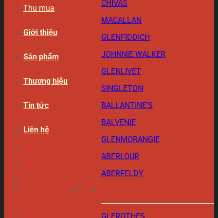
CHIVAS
Thu mua
MACALLAN
Giới thiệu
GLENFIDDICH
JOHNNIE WALKER
Sản phẩm
GLENLIVET
Thương hiệu
SINGLETON
Tin tức
BALLANTINE’S
BALVENIE
Liên hệ
GLENMORANGIE
ABERLOUR
ABERFELDY
GLEROTHES