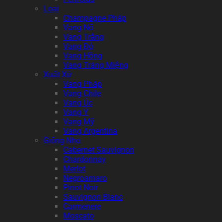
Loại
Champagne Pháp
Vang Nổ
Vang Trắng
Vang Đỏ
Vang Hồng
Vang Tráng Miệng
Xuất Xứ
Vang Pháp
Vang Chile
Vang Úc
Vang Ý
Vang Mỹ
Vang Argentina
Giống Nho
Cabernet Sauvignon
Chardonnay
Merlot
Negroamaro
Pinot Noir
Sauvignon Blanc
Carmenere
Moscato