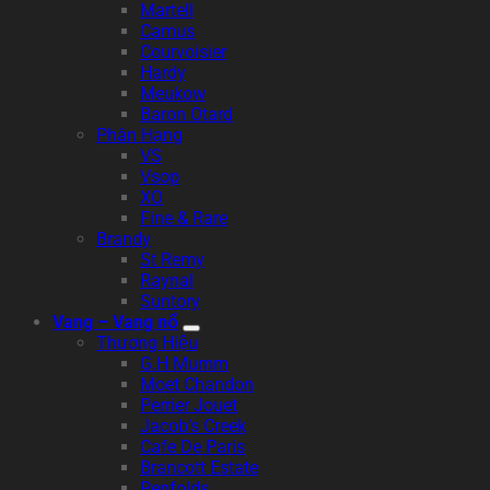
Martell
Camus
Courvoisier
Hardy
Meukow
Baron Otard
Phân Hạng
VS
Vsop
XO
Fine & Rare
Brandy
St Remy
Raynal
Suntory
Vang – Vang nổ
Thương Hiệu
G.H Mumm
Moet Chandon
Perrier Jouet
Jacob’s Creek
Cafe De Paris
Brancott Estate
Penfolds