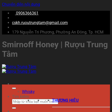
Chuyển đến nội dung
0906366361
cskh.ruoutrungtam@gmail.com
179 Nguyễn Tri Phương, Phường An Đông, Tp. HCM
Smirnoff Honey | Rượu Trung
Tâm
Whisky
Tìm kiếm:
THƯƠNG HIỆU