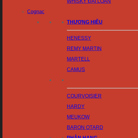
WHISKY ĐÀI LOAN
Cognac
THƯƠNG HIỆU
HENESSY
REMY MARTIN
MARTELL
CAMUS
COURVOISIER
HARDY
MEUKOW
BARON OTARD
PHÂN HẠNG