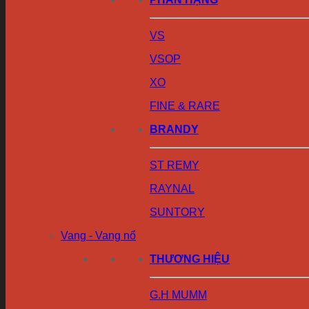
VS
VSOP
XO
FINE & RARE
BRANDY
ST REMY
RAYNAL
SUNTORY
Vang - Vang nổ
THƯƠNG HIỆU
G.H MUMM