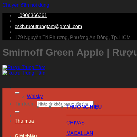
Chuyển đến nội dung
0906366361
cskh.ruoutrungtam@gmail.com
179 Nguyễn Tri Phương, Phường An Đông, Tp. HCM
Smirnoff Green Apple | Rượ
Whisky
Tìm kiếm:
THƯƠNG HIỆU
Thu mua
CHIVAS
MACALLAN
Giới thiệu