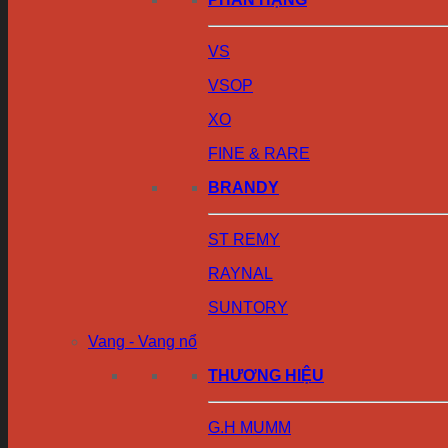
VS
VSOP
XO
FINE & RARE
BRANDY
ST REMY
RAYNAL
SUNTORY
Vang - Vang nổ
THƯƠNG HIỆU
G.H MUMM