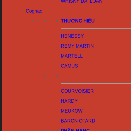
WHISKY ĐÀI LOAN
Cognac
THƯƠNG HIỆU
HENESSY
REMY MARTIN
MARTELL
CAMUS
COURVOISIER
HARDY
MEUKOW
BARON OTARD
PHÂN HẠNG