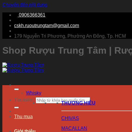
Chuyển đến nội dung
0906366361
cskh.ruoutrungtam@gmail.com
179 Nguyễn Tri Phương, Phường An Đông, Tp. HCM
Shop Rượu Trung Tâm | Rư
Whisky
Tìm kiếm:
THƯƠNG HIỆU
Thu mua
CHIVAS
MACALLAN
Giới thiệu