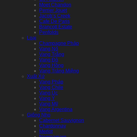
Moet Chandon
Perrier Jouet
Jacob’s Creek
Cafe De Paris
Brancott Estate
Penfolds
Loại
Champagne Pháp
Vang Nổ
Vang Trắng
Vang Đỏ
Vang Hồng
Vang Tráng Miệng
Xuất Xứ
Vang Pháp
Vang Chile
Vang Úc
Vang Ý
Vang Mỹ
Vang Argentina
Giống Nho
Cabernet Sauvignon
Chardonnay
Merlot
Negroamaro