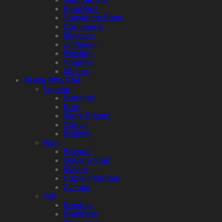
Pinot Noir
Sauvignon Blanc
Carmenere
Moscato
Zinfandel
Riesling
Viognier
Malbec
Rượu Pha Chế
Liqueur
Bardinet
Bols
Marie Brizard
Choya
Baileys
Rum
Bacardi
Havana Club
Malibu
Captain Morgan
Zacapa
Gin
Bombay
Beefeater