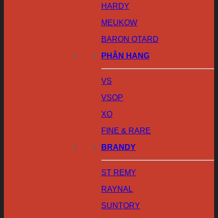
HARDY
MEUKOW
BARON OTARD
PHÂN HẠNG
VS
VSOP
XO
FINE & RARE
BRANDY
ST REMY
RAYNAL
SUNTORY