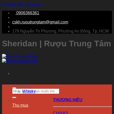
Chuyển đến nội dung
0906366361
cskh.ruoutrungtam@gmail.com
179 Nguyễn Tri Phương, Phường An Đông, Tp. HCM
Sheridan | Rượu Trung Tâm
Tìm kiếm:
Whisky
THƯƠNG HIỆU
Thu mua
CHIVAS