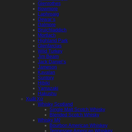
Glenrothes
Bowmore
Laphroaig
Dewar’s
Dalmore
Bruichladdich
Mortlach
Highland Park
Glenfarclas
Wild Turkey
Jim Beam
Jack Daniel’s
Jameson
Kavalan
Suntory
Hibiki
Yamazaki
Hakushu
Xuất Xứ
Whisky Scotland
Single Malt Scotch Whisky
Blended Scotch Whisky
Whisky Mỹ
Bourbon American Whiskey
Tennessee American Whiskey