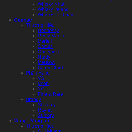
Whisky Nhật
Whisky Ireland
Whisky Đài Loan
Cognac
Thương Hiệu
Hennessy
Remy Martin
Martell
Camus
Courvoisier
Hardy
Meukow
Baron Otard
Phân Hạng
VS
Vsop
XO
Fine & Rare
Brandy
St Remy
Raynal
Suntory
Vang – Vang nổ
Thương Hiệu
G.H Mumm