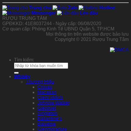
Trang chủ
Zalo
Hotline
Messenger
Lên đầu
RƯỢU TRUNG TÂM
GPĐKKD: 41E8037244 - Ngày cấp: 06/08/2020
Cơ quan cấp: Phòng Kinh Tế UBND Quận 5, TP.HCM
Mọi thông tin trên website được bảo lưu
Copyright © 2021 Rượu Trung Tâm
Tìm kiếm:
Whisky
Thương Hiệu
Chivas
Macallan
GlenFiddich
Johnnie Walker
Glenlivet
Singleton
Ballantine’s
Balvenie
Glenmorangie