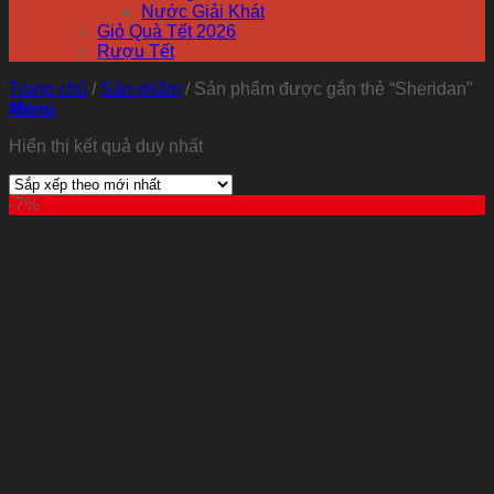
Nước Giải Khát
Giỏ Quà Tết 2026
Rượu Tết
Trang chủ
/
Sản phẩm
/
Sản phẩm được gắn thẻ “Sheridan”
Menu
Hiển thị kết quả duy nhất
-7%