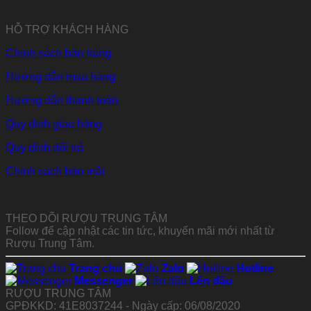
HỖ TRỢ KHÁCH HÀNG
Chính sách bán hàng
Hướng dẫn mua hàng
Hướng dẫn thanh toán
Quy định giao hàng
Quy định đổi trả
Chính sách bảo mật
THEO DÕI RƯỢU TRUNG TÂM
Follow để cập nhật các tin tức, khuyến mãi mới nhất từ
Rượu Trung Tâm.
Trang chủ
Zalo
Hotline
Messenger
Lên đầu
RƯỢU TRUNG TÂM
GPĐKKD: 41E8037244 - Ngày cấp: 06/08/2020