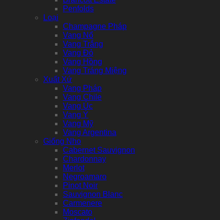
Penfolds
Loại
Champagne Pháp
Vang Nổ
Vang Trắng
Vang Đỏ
Vang Hồng
Vang Tráng Miệng
Xuất Xứ
Vang Pháp
Vang Chile
Vang Úc
Vang Ý
Vang Mỹ
Vang Argentina
Giống Nho
Cabernet Sauvignon
Chardonnay
Merlot
Negroamaro
Pinot Noir
Sauvignon Blanc
Carmenere
Moscato