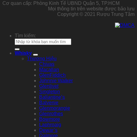
Cơ quan cấp: Phòng Kinh Tế UBND Quận 5, TP.HCM
Mọi thông tin trên website được bảo lưu
Copyright © 2021 Rượu Trung Tâm
Tìm kiếm:
Whisky
Thương Hiệu
Chivas
Macallan
GlenFiddich
Johnnie Walker
Glenlivet
Singleton
Ballantine’s
Balvenie
Glenmorangie
Glenrothes
Bowmore
Laphroaig
Dewar’s
Dalmore