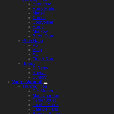
Hennessy
Remy Martin
Martell
Camus
Courvoisier
Hardy
Meukow
Baron Otard
Phân Hạng
VS
Vsop
XO
Fine & Rare
Brandy
St Remy
Raynal
Suntory
Vang – Vang nổ
Thương Hiệu
G.H Mumm
Moet Chandon
Perrier Jouet
Jacob’s Creek
Cafe De Paris
Brancott Estate