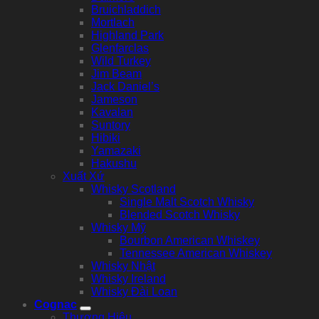
Bruichladdich
Mortlach
Highland Park
Glenfarclas
Wild Turkey
Jim Beam
Jack Daniel’s
Jameson
Kavalan
Suntory
Hibiki
Yamazaki
Hakushu
Xuất Xứ
Whisky Scotland
Single Malt Scotch Whisky
Blended Scotch Whisky
Whisky Mỹ
Bourbon American Whiskey
Tennessee American Whiskey
Whisky Nhật
Whisky Ireland
Whisky Đài Loan
Cognac
Thương Hiệu