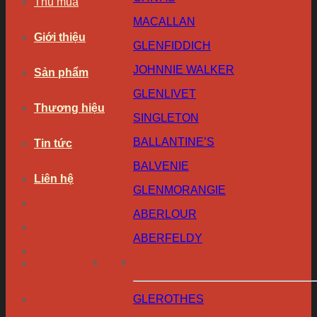
Thu mua
MACALLAN
Giới thiệu
GLENFIDDICH
JOHNNIE WALKER
Sản phẩm
GLENLIVET
Thương hiệu
SINGLETON
BALLANTINE’S
Tin tức
BALVENIE
Liên hệ
GLENMORANGIE
ABERLOUR
ABERFELDY
GLEROTHES