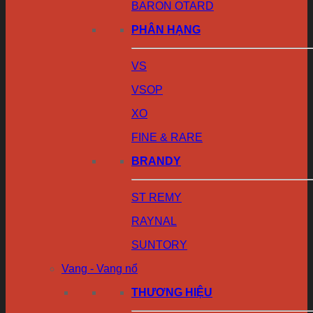
BARON OTARD
PHÂN HẠNG
VS
VSOP
XO
FINE & RARE
BRANDY
ST REMY
RAYNAL
SUNTORY
Vang - Vang nổ
THƯƠNG HIỆU