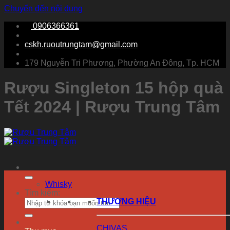
Chuyển đến nội dung
0906366361
cskh.ruoutrungtam@gmail.com
179 Nguyễn Tri Phương, Phường An Đông, Tp. HCM
Rượu Singleton 15 hộp quà
Tết 2024 | Rượu Trung Tâm
Whisky
Tìm kiếm:
THƯƠNG HIỆU
CHIVAS