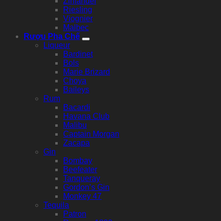
Zinfandel
Riesling
Viognier
Malbec
Rượu Pha Chế
Liqueur
Bardinet
Bols
Marie Brizard
Choya
Baileys
Rum
Bacardi
Havana Club
Malibu
Captain Morgan
Zacapa
Gin
Bombay
Beefeater
Tanqueray
Gordon’s Gin
Monkey 47
Tequila
Patron