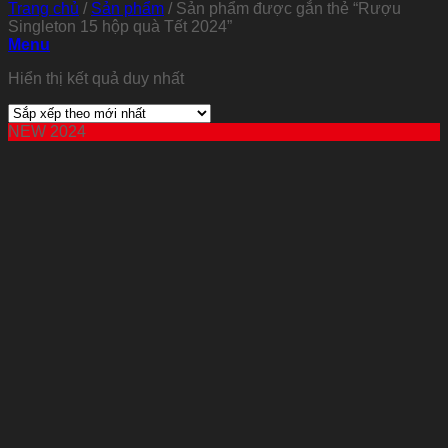
Trang chủ
/
Sản phẩm
/
Sản phẩm được gắn thẻ “Rượu
Singleton 15 hộp quà Tết 2024”
Menu
Hiển thị kết quả duy nhất
NEW 2024