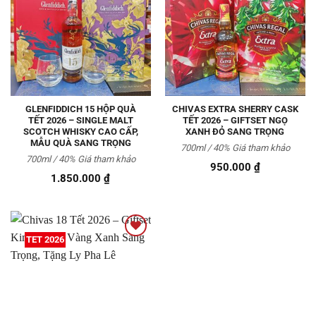
Thêm
Thêm
vào
vào
Yêu
Yêu
thích
thích
GLENFIDDICH 15 HỘP QUÀ
CHIVAS EXTRA SHERRY CASK
TẾT 2026 – SINGLE MALT
TẾT 2026 – GIFTSET NGỌ
SCOTCH WHISKY CAO CẤP,
XANH ĐỎ SANG TRỌNG
MẪU QUÀ SANG TRỌNG
700ml / 40% Giá tham khảo
700ml / 40% Giá tham khảo
950.000
₫
1.850.000
₫
TET 2026
Thêm
vào
Yêu
thích