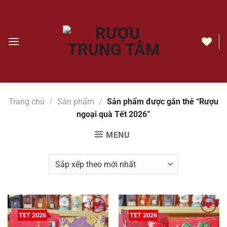
Chuyển
đến
nội
dung
Rượu
ngoại
quà
Tết
Trang chủ
/
Sản phẩm
/
Sản phẩm được gắn thẻ “Rượu
2026
ngoại quà Tết 2026”
|
Rượu
MENU
Trung
Tâm
TET 2026
TET 2026