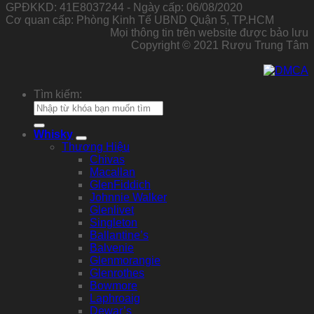
GPĐKKD: 41E8037244 - Ngày cấp: 06/08/2020
Cơ quan cấp: Phòng Kinh Tế UBND Quận 5, TP.HCM
Mọi thông tin trên website được bảo lưu
Copyright © 2021 Rượu Trung Tâm
Tìm kiếm:
Whisky
Thương Hiệu
Chivas
Macallan
GlenFiddich
Johnnie Walker
Glenlivet
Singleton
Ballantine’s
Balvenie
Glenmorangie
Glenrothes
Bowmore
Laphroaig
Dewar’s