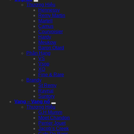
Thương Hiệu
Hennessy
Remy Martin
Martell
Camus
Courvoisier
Hardy
Meukow
Baron Otard
Phân Hạng
VS
Vsop
XO
Fine & Rare
Brandy
St Remy
Raynal
Suntory
Vang – Vang nổ
Thương Hiệu
G.H Mumm
Moet Chandon
Perrier Jouet
Jacob’s Creek
Cafe De Paris