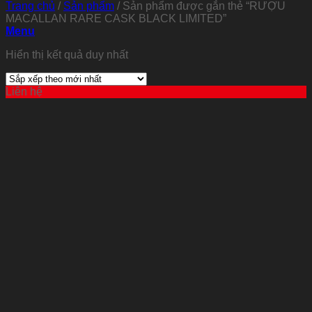
Trang chủ
/
Sản phẩm
/
Sản phẩm được gắn thẻ “RƯỢU
MACALLAN RARE CASK BLACK LIMITED”
Menu
Hiển thị kết quả duy nhất
Liên hệ