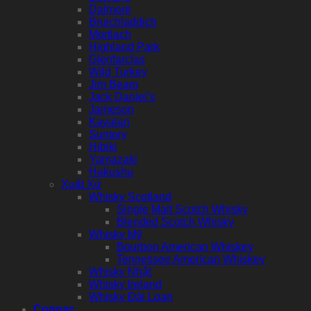
Dalmore
Bruichladdich
Mortlach
Highland Park
Glenfarclas
Wild Turkey
Jim Beam
Jack Daniel’s
Jameson
Kavalan
Suntory
Hibiki
Yamazaki
Hakushu
Xuất Xứ
Whisky Scotland
Single Malt Scotch Whisky
Blended Scotch Whisky
Whisky Mỹ
Bourbon American Whiskey
Tennessee American Whiskey
Whisky Nhật
Whisky Ireland
Whisky Đài Loan
Cognac