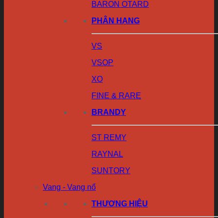
BARON OTARD
PHÂN HẠNG
VS
VSOP
XO
FINE & RARE
BRANDY
ST REMY
RAYNAL
SUNTORY
Vang - Vang nổ
THƯƠNG HIỆU