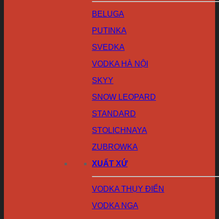
BELUGA
PUTINKA
SVEDKA
VODKA HÀ NỘI
SKYY
SNOW LEOPARD
STANDARD
STOLICHNAYA
ZUBROWKA
XUẤT XỨ
VODKA THỤY ĐIỂN
VODKA NGA