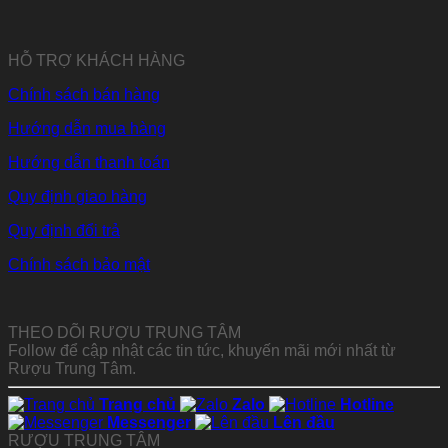
HỖ TRỢ KHÁCH HÀNG
Chính sách bán hàng
Hướng dẫn mua hàng
Hướng dẫn thanh toán
Quy định giao hàng
Quy định đổi trả
Chính sách bảo mật
THEO DÕI RƯỢU TRUNG TÂM
Follow để cập nhật các tin tức, khuyến mãi mới nhất từ
Rượu Trung Tâm.
Trang chủ
Zalo
Hotline
Messenger
Lên đầu
RƯỢU TRUNG TÂM