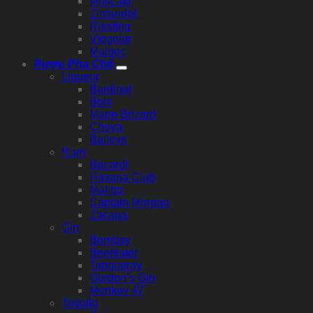
Moscato
Zinfandel
Riesling
Viognier
Malbec
Rượu Pha Chế
Liqueur
Bardinet
Bols
Marie Brizard
Choya
Baileys
Rum
Bacardi
Havana Club
Malibu
Captain Morgan
Zacapa
Gin
Bombay
Beefeater
Tanqueray
Gordon’s Gin
Monkey 47
Tequila