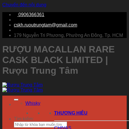
Chuyển đến nội dung
0906366361
cskh.ruoutrungtam@gmail.com
179 Nguyễn Tri Phương, Phường An Đông, Tp. HCM
RƯỢU MACALLAN RARE
CASK BLACK LIMITED |
Rượu Trung Tâm
Whisky
THƯƠNG HIỆU
Tìm kiếm:
CHIVAS