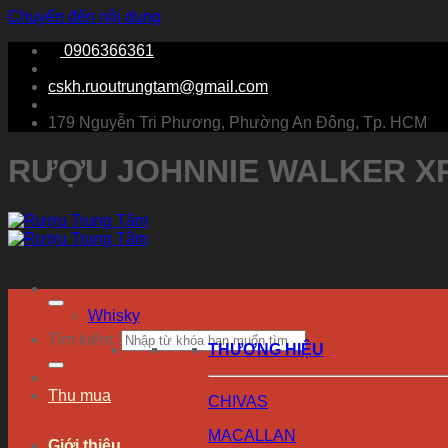
Chuyển đến nội dung
0906366361
cskh.ruoutrungtam@gmail.com
179 Nguyễn Tri Phương, Phường An Đông, Tp. HCM
RƯỢU JOHNNIE WALKER XR 
Whisky
Tìm kiếm:
THƯƠNG HIỆU
Thu mua
CHIVAS
MACALLAN
Giới thiệu