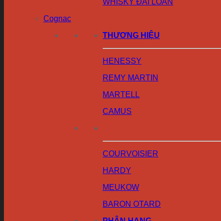
WHISKY ĐÀI LOAN
Cognac
THƯƠNG HIỆU
HENESSY
REMY MARTIN
MARTELL
CAMUS
COURVOISIER
HARDY
MEUKOW
BARON OTARD
PHÂN HẠNG