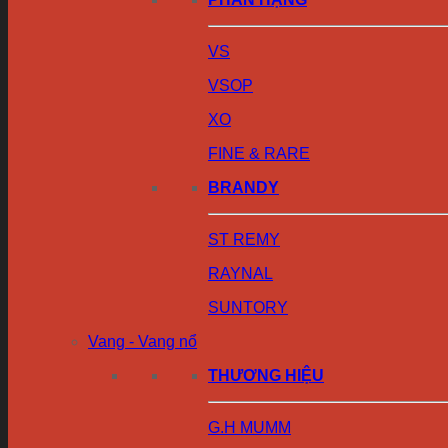
VS
VSOP
XO
FINE & RARE
BRANDY
ST REMY
RAYNAL
SUNTORY
Vang - Vang nổ
THƯƠNG HIỆU
G.H MUMM