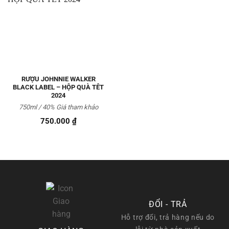
Thêm
vào
Yêu
thích
RƯỢU JOHNNIE WALKER
BLACK LABEL – HỘP QUÀ TÊT
2024
750ml / 40%
Giá tham khảo
750.000
₫
ĐỔI - TRẢ
Hỗ trợ đổi, trả hàng nếu do