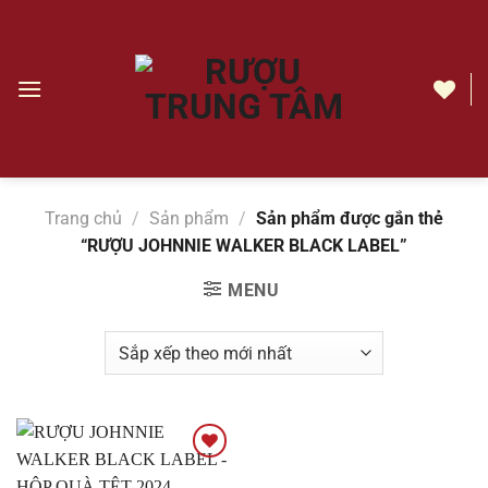
Chuyển
đến
nội
dung
RƯỢU
JOHNNIE
WALKER
BLACK
Trang chủ
/
Sản phẩm
/
Sản phẩm được gắn thẻ
LABEL
“RƯỢU JOHNNIE WALKER BLACK LABEL”
|
Rượu
MENU
Trung
Tâm