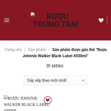
Chuyển
đến
nội
dung
Rượu
Johnnie
Walker
Black
Trang chủ
/
Sản phẩm
/
Sản phẩm được gắn thẻ “Rượu
Label
Johnnie Walker Black Label 4500ml”
4500ml
|
MENU
Rượu
Trung
Tâm