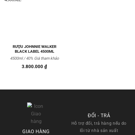
Thêm
vào
Yêu
thích
RƯỢU JOHNNIE WALKER
BLACK LABEL 4500ML
4500ml / 40% Giá tham khảo
3.800.000
₫
ĐỔI - TRẢ
Hỗ trợ đổi, trả hàng nếu do
lỗi từ nhà sản xuất
GIAO HÀNG