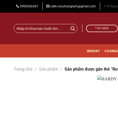
Chuyển
0906366361
cskh.ruoutrungtam@gmail.com
179 Nguy
đến
nội
dung
Tìm
THU MUA
Rượu
kiếm:
Hardy
|
WHISKY
COGNA
Rượu
Trung
Trang chủ
/
Sản phẩm
/
Sản phẩm được gắn thẻ “Rư
Tâm