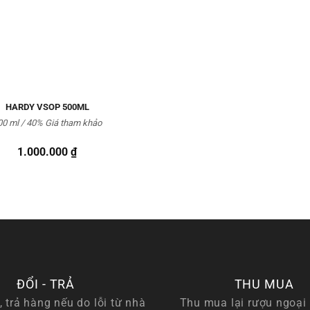
HARDY VSOP 500ML
00 ml / 40% Giá tham khảo
1.000.000
₫
ĐỔI - TRẢ
THU MUA
, trả hàng nếu do lỗi từ nhà
Thu mua lại rượu ngoại 