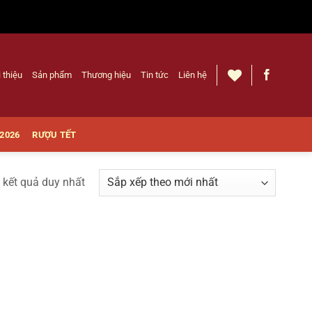
i thiệu
Sản phẩm
Thương hiệu
Tin tức
Liên hệ
 2026
RƯỢU TẾT
ị kết quả duy nhất