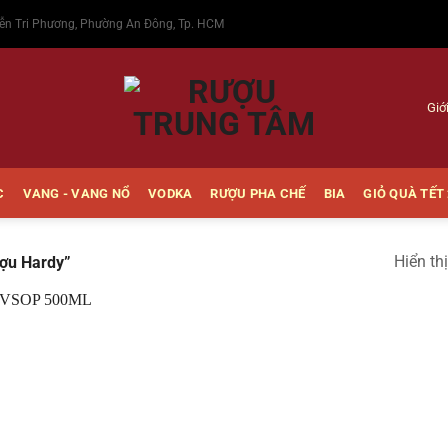
ễn Tri Phương, Phường An Đông, Tp. HCM
Giớ
C
VANG - VANG NỔ
VODKA
RƯỢU PHA CHẾ
BIA
GIỎ QUÀ TẾT
Hiển th
ợu Hardy”
Thêm
vào
Yêu
thích