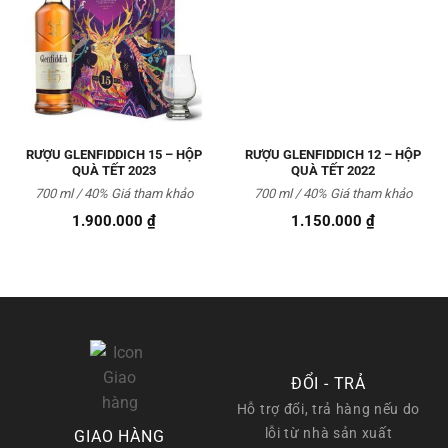
Thêm
Thêm
vào
vào
Yêu
Yêu
thích
thích
RƯỢU GLENFIDDICH 15 – HỘP
RƯỢU GLENFIDDICH 12 – HỘP
QUÀ TẾT 2023
QUÀ TẾT 2022
700 ml / 40% Giá tham khảo
700 ml / 40% Giá tham khảo
1.900.000
₫
1.150.000
₫
ĐỔI - TRẢ
Hỗ trợ đổi, trả hàng nếu do
lỗi từ nhà sản xuất
GIAO HÀNG