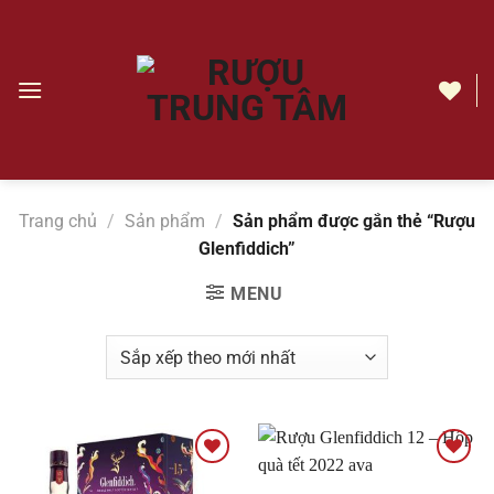
Chuyển
đến
nội
dung
Rượu
Glenfiddich
|
Rượu
Trang chủ
/
Sản phẩm
/
Sản phẩm được gắn thẻ “Rượu
Trung
Glenfiddich”
Tâm
MENU