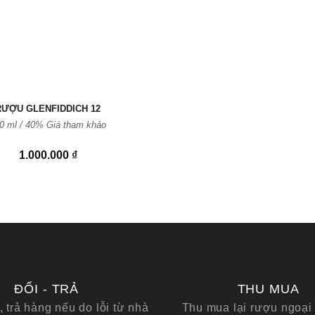
RƯỢU GLENFIDDICH 12
0 ml / 40%
Giá tham khảo
1.000.000
₫
ĐỔI - TRẢ
THU MUA
, trả hàng nếu do lỗi từ nhà
Thu mua lại rượu ngoại 