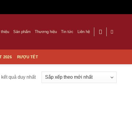
 thiệu
Sản phẩm
Thương hiệu
Tin tức
Liên hệ
T 2026
RƯỢU TẾT
ị kết quả duy nhất