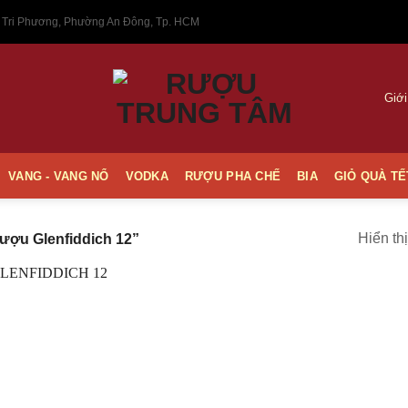
 Tri Phương, Phường An Đông, Tp. HCM
Giới
VANG - VANG NỔ
VODKA
RƯỢU PHA CHẾ
BIA
GIỎ QUÀ TẾ
Hiển th
ợu Glenfiddich 12”
Thêm
vào
Yêu
thích