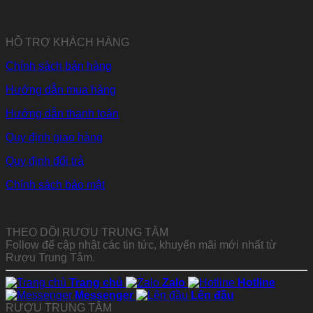
HỖ TRỢ KHÁCH HÀNG
Chính sách bán hàng
Hướng dẫn mua hàng
Hướng dẫn thanh toán
Quy định giao hàng
Quy định đổi trả
Chính sách bảo mật
THEO DÕI RƯỢU TRUNG TÂM
Follow để cập nhật các tin tức, khuyến mãi mới nhất từ
Rượu Trung Tâm.
Trang chủ
Zalo
Hotline
Messenger
Lên đầu
RƯỢU TRUNG TÂM