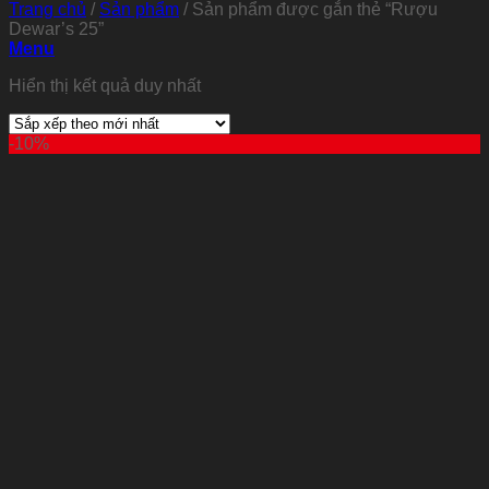
Trang chủ
/
Sản phẩm
/
Sản phẩm được gắn thẻ “Rượu
Dewar’s 25”
Menu
Hiển thị kết quả duy nhất
-10%