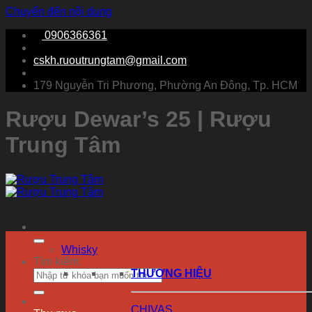
Chuyển đến nội dung
0906366361
cskh.ruoutrungtam@gmail.com
179 Nguyễn Tri Phương, Phường An Đông, Tp. HCM
Rượu Dewar’s 25 | Rượu
Trung Tâm
Whisky
Tìm kiếm:
THƯƠNG HIỆU
CHIVAS