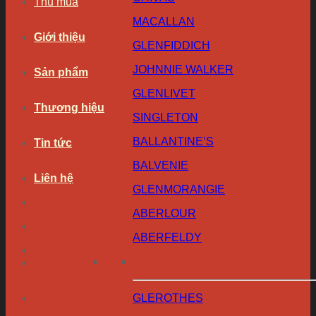
Thu mua
MACALLAN
Giới thiệu
GLENFIDDICH
JOHNNIE WALKER
Sản phẩm
GLENLIVET
Thương hiệu
SINGLETON
BALLANTINE’S
Tin tức
BALVENIE
Liên hệ
GLENMORANGIE
ABERLOUR
ABERFELDY
GLEROTHES