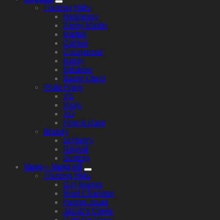
Thương Hiệu
Hennessy
Remy Martin
Martell
Camus
Courvoisier
Hardy
Meukow
Baron Otard
Phân Hạng
VS
Vsop
XO
Fine & Rare
Brandy
St Remy
Raynal
Suntory
Vang – Vang nổ
Thương Hiệu
G.H Mumm
Moet Chandon
Perrier Jouet
Jacob’s Creek
Cafe De Paris