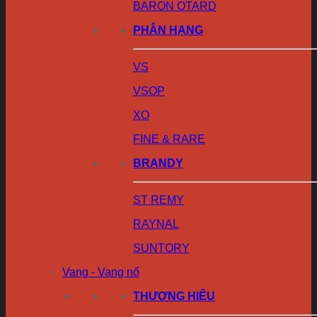
BARON OTARD
PHÂN HẠNG
VS
VSOP
XO
FINE & RARE
BRANDY
ST REMY
RAYNAL
SUNTORY
Vang - Vang nổ
THƯƠNG HIỆU