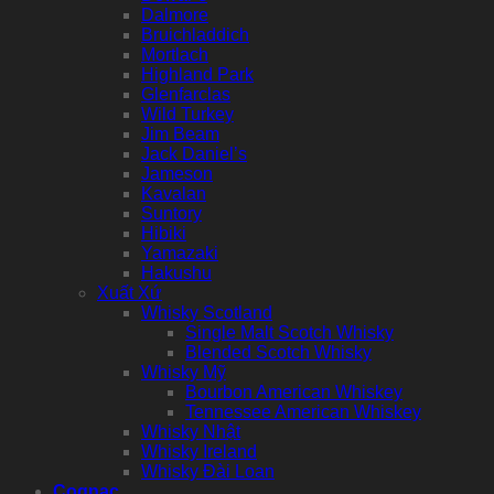
Dalmore
Bruichladdich
Mortlach
Highland Park
Glenfarclas
Wild Turkey
Jim Beam
Jack Daniel’s
Jameson
Kavalan
Suntory
Hibiki
Yamazaki
Hakushu
Xuất Xứ
Whisky Scotland
Single Malt Scotch Whisky
Blended Scotch Whisky
Whisky Mỹ
Bourbon American Whiskey
Tennessee American Whiskey
Whisky Nhật
Whisky Ireland
Whisky Đài Loan
Cognac