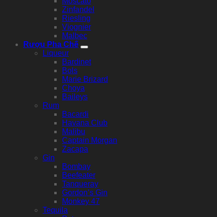
Moscato
Zinfandel
Riesling
Viognier
Malbec
Rượu Pha Chế
Liqueur
Bardinet
Bols
Marie Brizard
Choya
Baileys
Rum
Bacardi
Havana Club
Malibu
Captain Morgan
Zacapa
Gin
Bombay
Beefeater
Tanqueray
Gordon’s Gin
Monkey 47
Tequila