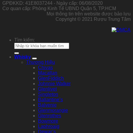
GPĐKKD: 41E8037244 - Ngày cấp: 06/08/2020
Cơ quan cấp: Phòng Kinh Tế UBND Quận 5, TP.HCM
Mọi thông tin trên website được bảo lưu
Copyright © 2021 Rượu Trung Tâm
Tìm kiếm:
Whisky
Thương Hiệu
Chivas
Macallan
GlenFiddich
Johnnie Walker
Glenlivet
Singleton
Ballantine’s
Balvenie
Glenmorangie
Glenrothes
Bowmore
Laphroaig
Dewar’s