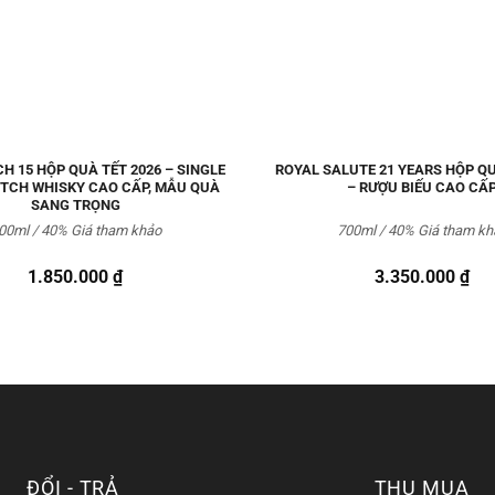
CH 15 HỘP QUÀ TẾT 2026 – SINGLE
ROYAL SALUTE 21 YEARS HỘP QU
TCH WHISKY CAO CẤP, MẪU QUÀ
– RƯỢU BIẾU CAO CẤ
SANG TRỌNG
00ml / 40% Giá tham khảo
700ml / 40% Giá tham kh
1.850.000
₫
3.350.000
₫
ĐỔI - TRẢ
THU MUA