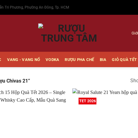
ễn Tri Phương, Phường An Đông, Tp. HCM
Giớ
C
VANG - VANG NỔ
VODKA
RƯỢU PHA CHẾ
BIA
GIỎ QUÀ TẾT
Sho
ợu Chivas 21”
TET 2026
Thêm
vào
Yêu
thích