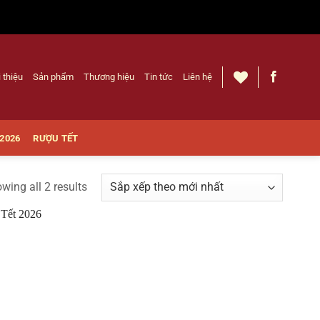
i thiệu
Sản phẩm
Thương hiệu
Tin tức
Liên hệ
 2026
RƯỢU TẾT
wing all 2 results
Thêm
vào
Yêu
thích