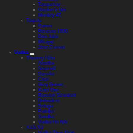
Tanqueray
Gordon’s Gin
Monkey 47
Tequila
Patron
Reserva 1800
Don Julio
Milagro
Jose Cuervo
Vodka
Thương Hiệu
Absolut
Smirnoff
Danzka
Ciroc
Grey Goose
Ketel One
Russian Standard
Belvedere
Beluga
Putinka
Svedka
Vodka Hà Nội
Xuất Xứ
Vodka Thuỵ Điển