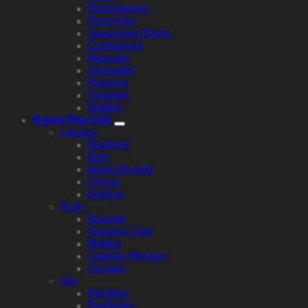
Negroamaro
Pinot Noir
Sauvignon Blanc
Carmenere
Moscato
Zinfandel
Riesling
Viognier
Malbec
Rượu Pha Chế
Liqueur
Bardinet
Bols
Marie Brizard
Choya
Baileys
Rum
Bacardi
Havana Club
Malibu
Captain Morgan
Zacapa
Gin
Bombay
Beefeater