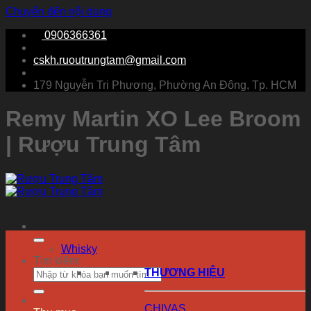
Chuyển đến nội dung
0906366361
cskh.ruoutrungtam@gmail.com
179 Nguyễn Tri Phương, Phường An Đông, Tp. HCM
Remy Martin XO Lee Broom
| Rượu Trung Tâm
Whisky
Tìm kiếm:
THƯƠNG HIỆU
CHIVAS