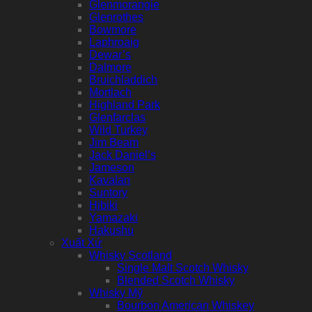
Glenmorangie
Glenrothes
Bowmore
Laphroaig
Dewar’s
Dalmore
Bruichladdich
Mortlach
Highland Park
Glenfarclas
Wild Turkey
Jim Beam
Jack Daniel’s
Jameson
Kavalan
Suntory
Hibiki
Yamazaki
Hakushu
Xuất Xứ
Whisky Scotland
Single Malt Scotch Whisky
Blended Scotch Whisky
Whisky Mỹ
Bourbon American Whiskey