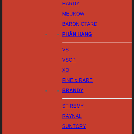
HARDY
MEUKOW
BARON OTARD
PHÂN HẠNG
VS
VSOP
XO
FINE & RARE
BRANDY
ST REMY
RAYNAL
SUNTORY