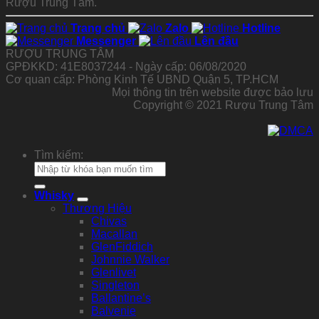
Rượu Trung Tâm.
Trang chủ
Zalo
Hotline
Messenger
Lên đầu
RƯỢU TRUNG TÂM
GPĐKKD: 41E8037244 - Ngày cấp: 06/08/2020
Cơ quan cấp: Phòng Kinh Tế UBND Quận 5, TP.HCM
Mọi thông tin trên website được bảo lưu
Copyright © 2021 Rượu Trung Tâm
Tìm kiếm:
Whisky
Thương Hiệu
Chivas
Macallan
GlenFiddich
Johnnie Walker
Glenlivet
Singleton
Ballantine’s
Balvenie