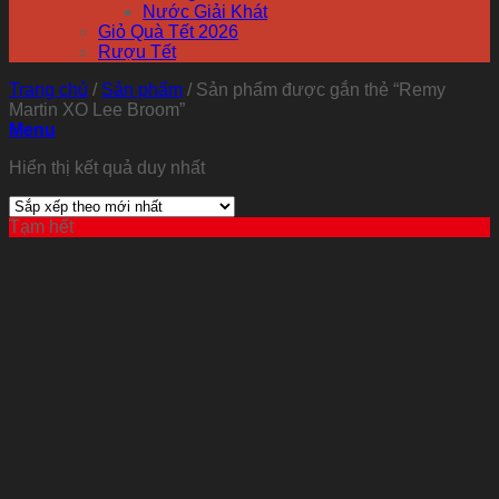
Nước Giải Khát
Giỏ Quà Tết 2026
Rượu Tết
Trang chủ
/
Sản phẩm
/
Sản phẩm được gắn thẻ “Remy
Martin XO Lee Broom”
Menu
Hiển thị kết quả duy nhất
Tạm hết