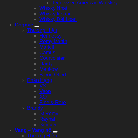
Tennessee American Whiskey
Whisky Nhật
Whisky Ireland
Whisky Đài Loan
Cognac
Thương Hiệu
Hennessy
Remy Martin
Martell
Camus
Courvoisier
Hardy
Meukow
Baron Otard
Phân Hạng
VS
Vsop
XO
Fine & Rare
Brandy
St Remy
Raynal
Suntory
Vang – Vang nổ
Thương Hiệu