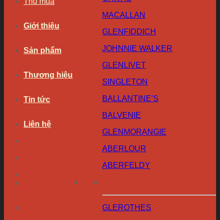
Thu mua
MACALLAN
Giới thiệu
GLENFIDDICH
JOHNNIE WALKER
Sản phẩm
GLENLIVET
Thương hiệu
SINGLETON
BALLANTINE’S
Tin tức
BALVENIE
Liên hệ
GLENMORANGIE
ABERLOUR
ABERFELDY
GLEROTHES