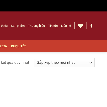
i thiệu
Sản phẩm
Thương hiệu
Tin tức
Liên hệ
 2026
RƯỢU TẾT
ị kết quả duy nhất