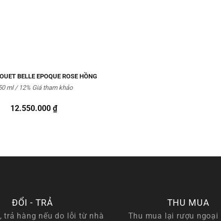
JOUET BELLE EPOQUE ROSE HỒNG
50 ml / 12% Giá tham khảo
12.550.000
₫
ĐỔI - TRẢ
THU MUA
, trả hàng nếu do lỗi từ nhà
Thu mua lại rượu ngoại 