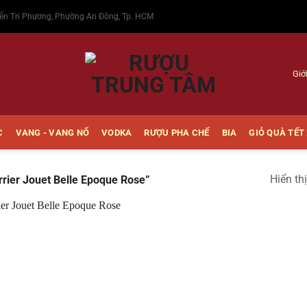
ễn Tri Phương, Phường An Đông, Tp. HCM
Giớ
C
VANG - VANG NỔ
VODKA
RƯỢU PHA CHẾ
BIA
GIỎ QUÀ TẾT
Hiển th
rier Jouet Belle Epoque Rose”
Thêm
vào
Yêu
thích